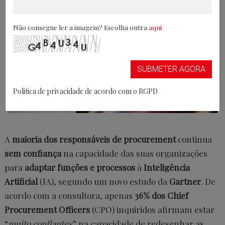
Não consegue ler a imagem? Escolha outra
aqui
SUBMETER AGORA
Politica de privacidade de acordo com o RGPD
A
maioria dos responsáveis de procurement
continua
sem confiança
na capacidade das suas organizações
para
adaptar funções e processos
à
Inteligência
Artificial
(IA), segundo um novo estudo da
Gartner
. De
acordo com a consultora, apenas
36% dos Chief
Procurement Officers
(CPO) inquiridos afirmam estar
“
muito confiantes
” na capacidade de redesenhar as