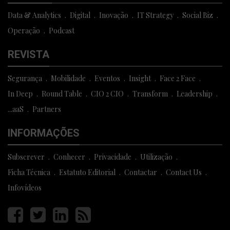
Data & Analytics
Digital
Inovação
IT Strategy
Social Biz
Operação
Podcast
REVISTA
Segurança
Mobilidade
Eventos
Insight
Face 2 Face
In Deep
Round Table
CIO 2 CIO
Transform
Leadership
...aaS
Partners
INFORMAÇÕES
Subscrever
Conhecer
Privacidade
Utilização
Ficha Técnica
Estatuto Editorial
Contactar
Contact Us
Infovídeos
Página
Página
Página
Página
facebook
twitter
linkedin
rss