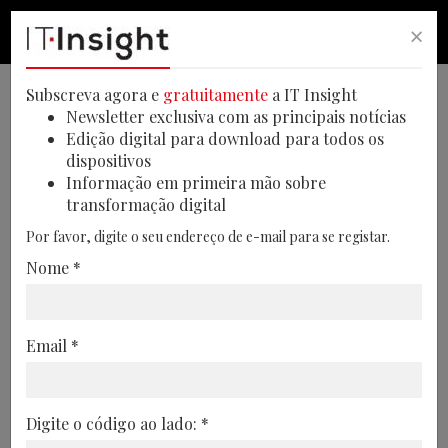
×
PESQUISA
PESQUISA
MEN
Subscreva agora e
gratuitamente
a IT Insight
Newsletter exclusiva com as principais notícias
Edição digital para download para todos os
dispositivos
Responsáveis de compras
Informação em primeira mão sobre
transformação digital
admitem falta de preparação
Por favor, digite o seu endereço de e-mail para se registar.
para IA
Nome *
Um estudo da Gartner revela que poucos
responsáveis de compras acreditam estar
Email *
preparados para redesenhar funções e
processos para a era da IA
19/05/2026
Digite o código ao lado: *