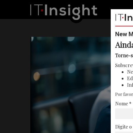
New Me
Aind
Torne-s
Subscre
Ne
Ed
In
Por favor
Nome *
Digite o