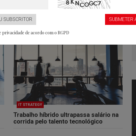
...aaS
igam IA a identificar conteúdos
Partner
N
U SUBSCRITOR
SUBMETER 
s
de privacidade de acordo com o RGPD
IT STRATEGY
Trabalho híbrido ultrapassa salário na
corrida pelo talento tecnológico