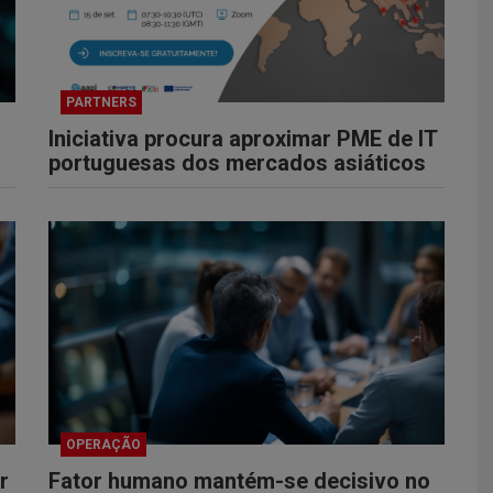
PARTNERS
Iniciativa procura aproximar PME de IT
portuguesas dos mercados asiáticos
OPERAÇÃO
r
Fator humano mantém-se decisivo no