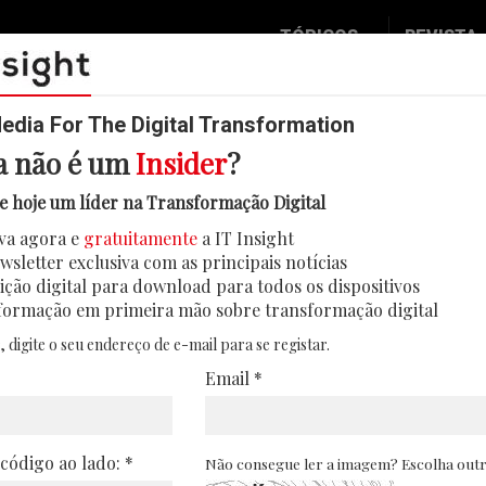
TÓPICOS
REVISTA
Data & Analytics
Seguran
Digital
Mobilid
dia For The Digital Transformation
a não é um
Insider
?
Inovação
Eventos
e hoje um líder na Transformação Digital
IT Strategy
Insight
va agora e
gratuitamente
a IT Insight
Social Biz
Face 2 
wsletter exclusiva com as principais notícias
Operação
In Deep
ição digital para download para todos os dispositivos
formação em primeira mão sobre transformação digital
C
Podcast
Round T
p
, digite o seu endereço de e-mail para se registar.
CIO 2 C
Email *
Transfo
Leaders
 código ao lado: *
Não consegue ler a imagem? Escolha out