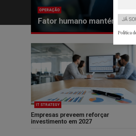
INOVAÇÃO
Novas regras europeias obr
JÁ SO
gerados
Politica 
IT STRATEGY
Empresas preveem reforçar
investimento em 2027