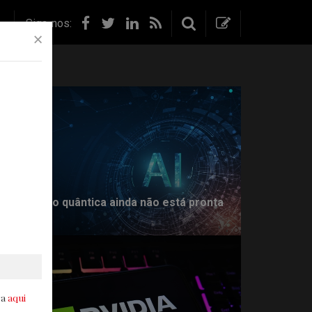
FACEBOOK
TWITTER
LINKEDIN
RSS
Siga-nos:
×
PESQUISA
PESQUISA
ça
ade
Face
omputação quântica ainda não está pronta
able
ara IA
IO
rm
hip
ra
aqui