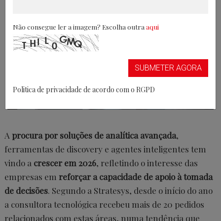
Não consegue ler a imagem? Escolha outra
aqui
SUBMETER AGORA
Politica de privacidade de acordo com o RGPD
Jie / AdobeStock
A
procura por soluções de analítica avançada
,
ferramentas de discovery e agentes inteligentes tem
vindo a
crescer em 2026
, refletindo o interesse das
empresas em
reforçar a capacidade de apoio à tomada
de decisões
. Segundo a Stratesys, desde o início do ano
a consultora tecnológica recebeu mais de 20 pedidos
relacionados com estas áreas, numa tendência que