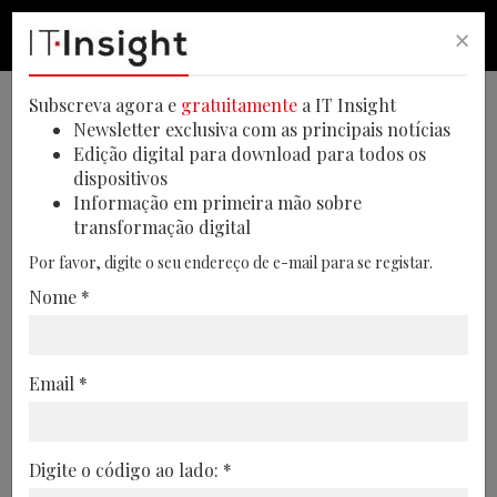
×
PESQUISA
PESQUISA
MEN
Subscreva agora e
gratuitamente
a IT Insight
Newsletter exclusiva com as principais notícias
Edição digital para download para todos os
dispositivos
Procura por analítica
Informação em primeira mão sobre
transformação digital
avançada acelera em 2026
Por favor, digite o seu endereço de e-mail para se registar.
A procura por soluções de analítica
Nome *
avançada e agentes inteligentes aumentou
em 2026, com as empresas a procurarem
modelos que apoiem decisões de negócio
Email *
mais rápidas e orientadas por dados
09/07/2026
Digite o código ao lado: *