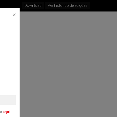
Download
Ver histórico de edições
×
ra
aqui