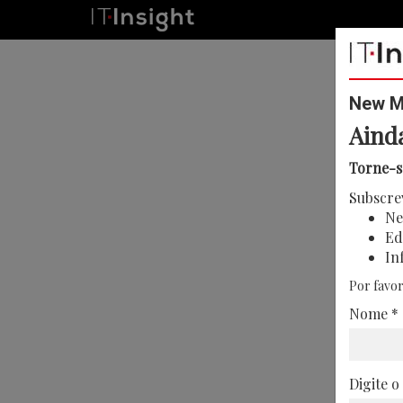
New Me
Aind
Torne-s
Subscre
Ne
Ed
In
Por favor
Nome *
Digite o