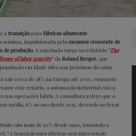
ar a
transição
para
fábricas altamente
a mínima, impulsionada pela
escassez crescente de
os de produção
. A conclusão surge no relatório “
The
lenge of labor scarcity
” da
Roland Berger
, que
 população em idade ativa nas próximas décadas.
rá cair cerca de 18% na Europa até 2050, enquanto
rante este cenário, a automação industrial está a
 nas operações fabris. A consultora refere que o
 em média, 6% ao ano desde 2015, devendo acelerar
riais caiu mais de 50% desde 1990, tornando a
l. “
A transição para fábricas sem intervenção