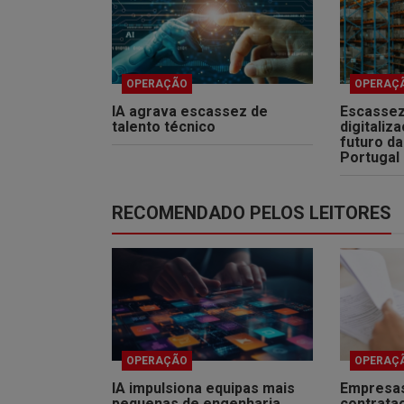
OPERAÇÃO
OPERAÇ
IA agrava escassez de
Escassez
talento técnico
digitali
futuro da
Portugal
RECOMENDADO PELOS LEITORES
OPERAÇÃO
OPERAÇ
IA impulsiona equipas mais
Empresa
pequenas de engenharia
contrata