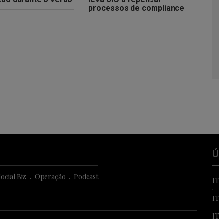
processos de compliance
Ú
ocial Biz
Operação
Podcast
I
I
I