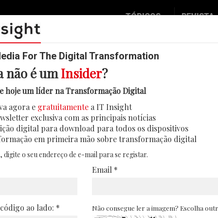
TÓPICOS
REVISTA
Data & Analytics
Seguran
Digital
Mobilid
dia For The Digital Transformation
a não é um
Insider
?
Inovação
Eventos
celera transição para fábricas 
e hoje um líder na Transformação Digital
IT Strategy
Insight
va agora e
gratuitamente
a IT Insight
tos industriais estão a acelerar a aposta em f
Social Biz
Face 2 
wsletter exclusiva com as principais notícias
segundo a Roland Berger
Operação
In Deep
ição digital para download para todos os dispositivos
formação em primeira mão sobre transformação digital
18/05/2026
Podcast
Round T
, digite o seu endereço de e-mail para se registar.
CIO 2 C
Email *
Transfo
Leaders
 código ao lado: *
Não consegue ler a imagem? Escolha out