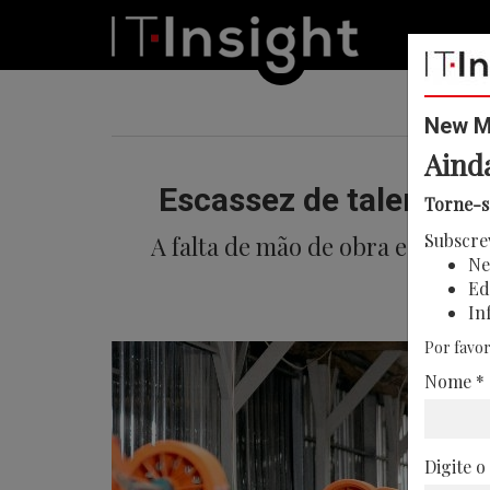
New Me
Aind
Escassez de talento a
Torne-s
Subscre
A falta de mão de obra e os cus
Ne
Ed
In
Por favor
Nome *
Digite o