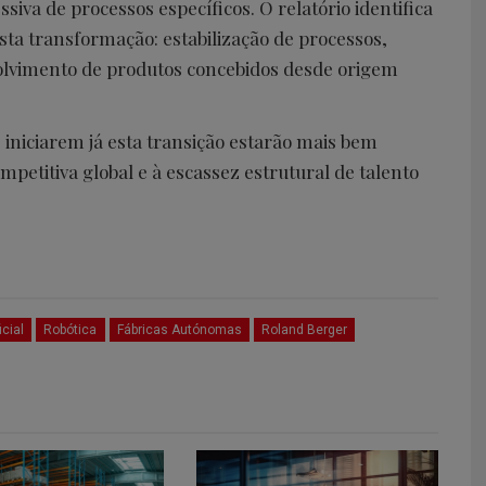
iva de processos específicos. O relatório identifica
sta transformação: estabilização de processos,
volvimento de produtos concebidos desde origem
 iniciarem já esta transição estarão mais bem
petitiva global e à escassez estrutural de talento
icial
Robótica
Fábricas Autónomas
Roland Berger