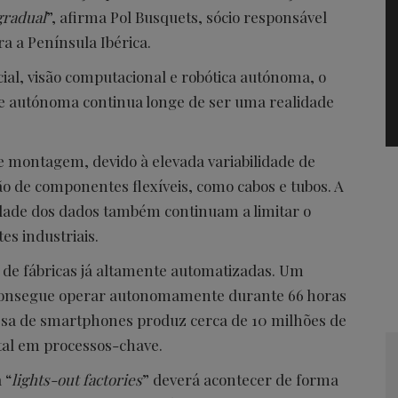
gradual
”, afirma Pol Busquets, sócio responsável
ra a Península Ibérica.
cial, visão computacional e robótica autónoma, o
te autónoma continua longe de ser uma realidade
e montagem, devido à elevada variabilidade de
 de componentes flexíveis, como cabos e tubos. A
idade dos dados também continuam a limitar o
s industriais.
s de fábricas já altamente automatizadas. Um
 consegue operar autonomamente durante 66 horas
esa de smartphones produz cerca de 10 milhões de
al em processos-chave.
 “
lights-out factories
” deverá acontecer de forma