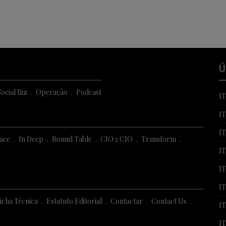
Ú
ocial Biz
Operação
Podcast
I
I
I
Face
In Deep
Round Table
CIO 2 CIO
Transform
IT
I
IT
icha Técnica
Estatuto Editorial
Contactar
Contact Us
IT
IT