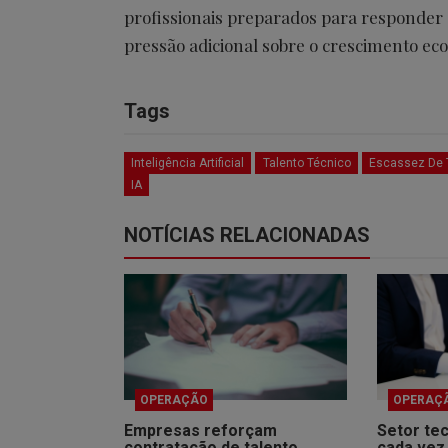
profissionais preparados para responder à
pressão adicional sobre o crescimento ec
Tags
Inteligência Artificial
Talento Técnico
Escassez De 
IA
NOTÍCIAS RELACIONADAS
OPERAÇÃO
OPERAÇ
Empresas reforçam
Setor tec
contratação de talento
cada vez