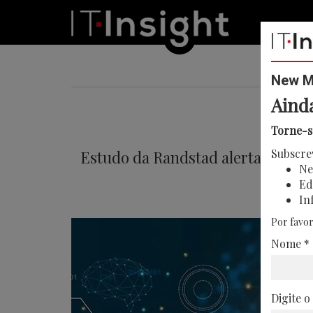
New Me
Aind
IA
Torne-s
Subscre
Estudo da Randstad alerta para fa
Ne
Ed
In
Por favor
Nome *
Digite o