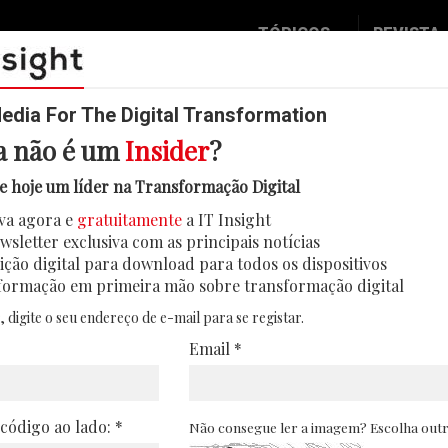
TÓPICOS
REVISTA
Data & Analytics
Seguran
Digital
Mobilid
dia For The Digital Transformation
a não é um
Insider
?
Inovação
Eventos
 agrava escassez de talento técn
e hoje um líder na Transformação Digital
IT Strategy
Insight
va agora e
gratuitamente
a IT Insight
lta de talento técnico e desigualdades no ace
Social Biz
Face 2 
wsletter exclusiva com as principais notícias
mercado de trabalho global
Operação
In Deep
ição digital para download para todos os dispositivos
formação em primeira mão sobre transformação digital
22/03/2026
Podcast
Round T
, digite o seu endereço de e-mail para se registar.
CIO 2 C
Email *
Transfo
Leaders
 código ao lado: *
Não consegue ler a imagem? Escolha out