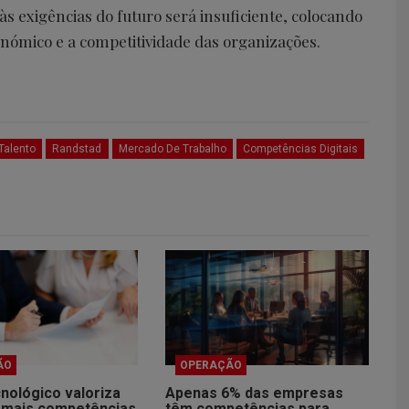
s exigências do futuro será insuficiente, colocando
onómico e a competitividade das organizações.
Talento
Randstad
Mercado De Trabalho
Competências Digitais
ÃO
OPERAÇÃO
nológico valoriza
Apenas 6% das empresas
 mais competências
têm competências para