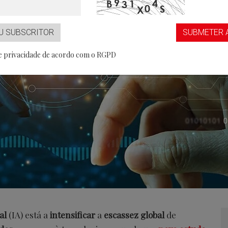
...aaS
Partner
U SUBSCRITOR
SUBMETER 
de privacidade de acordo com o RGPD
ial
(IA) está a
intensificar
a
escassez global
de