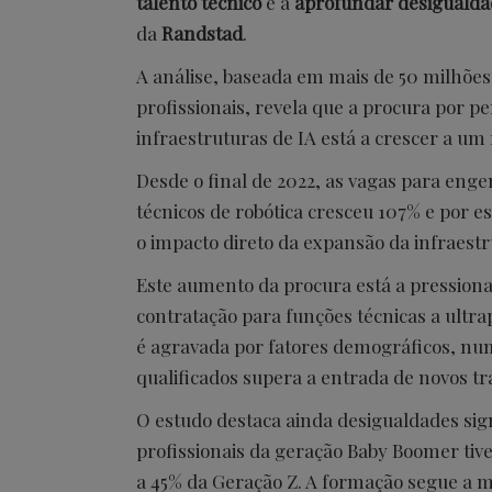
talento técnico
e a
aprofundar desigualda
da
Randstad
.
A análise, baseada em mais de 50 milhões
profissionais, revela que a procura por pe
infraestruturas de IA está a crescer a um
Desde o final de 2022, as vagas para en
técnicos de robótica cresceu 107% e por e
o impacto direto da expansão da infraestr
Este aumento da procura está a pression
contratação para funções técnicas a ultrapa
é agravada por fatores demográficos, num
qualificados supera a entrada de novos t
O estudo destaca ainda desigualdades sign
profissionais da geração Baby Boomer tiv
a 45% da Geração Z. A formação segue a 