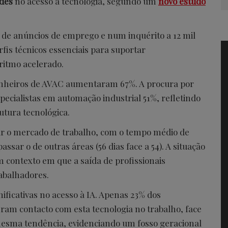
des
no acesso à tecnologia, segundo um
novo estudo
 de anúncios de emprego e num inquérito a 12 mil
rfis técnicos essenciais para suportar
 ritmo acelerado.
genheiros de AVAC aumentaram 67%. A procura por
specialistas em automação industrial 51%, refletindo
utura tecnológica.
ar o mercado de trabalho, com o tempo médio de
ssar o de outras áreas (56 dias face a 54). A situação
 contexto em que a saída de profissionais
rabalhadores.
ificativas no acesso à IA. Apenas 23% dos
eram contacto com esta tecnologia no trabalho, face
mesma tendência, evidenciando um fosso geracional