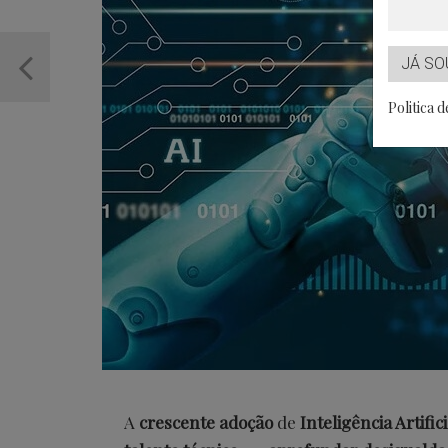
JÁ SO
Politica 
A
crescente adoção
de
Inteligência Artific