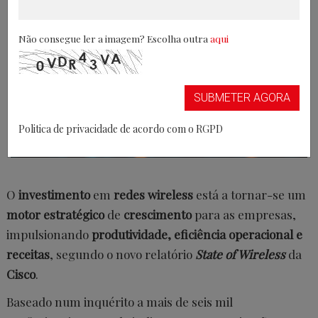
Não consegue ler a imagem? Escolha outra
aqui
SUBMETER AGORA
Politica de privacidade de acordo com o RGPD
O
investimento
em
redes wireless
está a tornar-se um
motor estratégico
de
crescimento
para as empresas,
impulsionando
produtividade, eficiência operacional e
receitas
, segundo o novo relatório
State of Wireless
da
Cisco
.
Baseado num inquérito a mais de seis mil