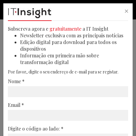
×
PESQUISA
PESQUISA
MEN
Subscreva agora e
gratuitamente
a IT Insight
Newsletter exclusiva com as principais notícias
Edição digital para download para todos os
dispositivos
Wi-Fi torna-se motor de
Informação em primeira mão sobre
transformação digital
crescimento na era da IA
Por favor, digite o seu endereço de e-mail para se registar.
O relatório "State of Wireless", da Cisco,
Nome *
revela que o investimento em redes
wireless aumenta a produtividade, as
receitas e eficiência, mas traz novos
Email *
desafios
07/04/2026
Digite o código ao lado: *