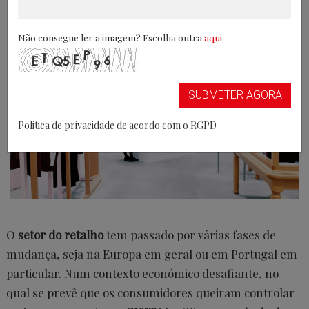
14/01/2025
Não consegue ler a imagem? Escolha outra
aqui
SUBMETER AGORA
Politica de privacidade de acordo com o RGPD
O
setor do retalho
tem passado por várias fases de
mudança, seja na Europa em geral ou em Portugal em
particular. Num contexto económico desafiante, no
qual se prevê que os consumidores queiram controlar