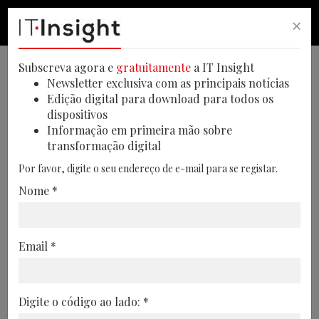
×
PESQUISA
PESQUISA
MEN
Subscreva agora e
gratuitamente
a IT Insight
Newsletter exclusiva com as principais notícias
Edição digital para download para todos os
dispositivos
Personalização e ligação
Informação em primeira mão sobre
transformação digital
emocional dos consumidores:
Por favor, digite o seu endereço de e-mail para se registar.
As tendências para o retalho
Nome *
em 2025
A personalização e a tecnologias irão
Email *
transformar o setor do retalho,
oferecendo experiências
hiperpersonalizadas e fortalecendo a
Digite o código ao lado: *
ligação emocional com os consumidores