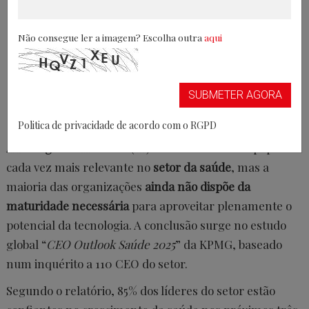
Não consegue ler a imagem? Escolha outra
aqui
SUBMETER AGORA
Politica de privacidade de acordo com o RGPD
A
Inteligência Artificial
(IA) está a assumir um papel
cada vez mais relevante no
setor da saúde
, mas a
maioria das organizações
ainda não dispõe da
maturidade necessária
para aproveitar plenamente o
potencial da tecnologia. A conclusão surge no estudo
global “
CEO Outlook Saúde 2025
” da KPMG, baseado
num inquérito a 110 CEO do setor.
Segundo o relatório, 85% dos líderes do setor estão