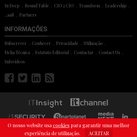
In Deep
Round Table
CIO 2 CIO
Transform
Leadership
...aaS
Partners
INFORMAÇÕES
Subscrever
Conhecer
Privacidade
Utilização
Ficha Técnica
Estatuto Editorial
Contactar
Contact Us
Infovídeos
Página
Página
Página
Página
facebook
twitter
linkedin
rss
O nosso website usa
cookies
para garantir uma melhor
Copyright © 2013 - 2026 Media Next . All Rights Reserved
experiência de utilização.
ACEITAR