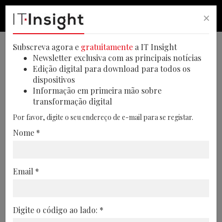
×
PESQUISA
PESQUISA
MEN
Subscreva agora e
gratuitamente
a IT Insight
Newsletter exclusiva com as principais notícias
Edição digital para download para todos os
dispositivos
IA na saúde cresce, mas setor
Informação em primeira mão sobre
transformação digital
está imaturo
Por favor, digite o seu endereço de e-mail para se registar.
A KPMG revela que 85% dos CEO da saúde
Nome *
confiam no potencial da IA, mas a falta de
dados e integração limita a adoção
Email *
10/05/2026
Digite o código ao lado: *