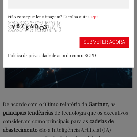
28/09/2024
Não consegue ler a imagem? Escolha outra
aqui
SUBMETER AGORA
Politica de privacidade de acordo com o RGPD
De acordo com o último relatório da
Gartner
, as
principais tendências
de tecnologia que os executivos
consideram como principais para as
cadeias de
abastecimento
são a Inteligência Artificial (IA)