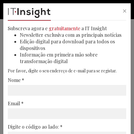
×
PESQUISA
PESQUISA
MEN
Subscreva agora e
gratuitamente
a IT Insight
Newsletter exclusiva com as principais notícias
Edição digital para download para todos os
dispositivos
IA composta e gestão de
Informação em primeira mão sobre
transformação digital
dados são tecnologias
Por favor, digite o seu endereço de e-mail para se registar.
emergentes nas cadeias de
Nome *
abastecimento
Segundo um novo relatório, os executivos
Email *
têm a missão de desenvolver um plano
que ajude a comprovar os investimentos
em tecnologias para o desenvolvimento
Digite o código ao lado: *
das empresas