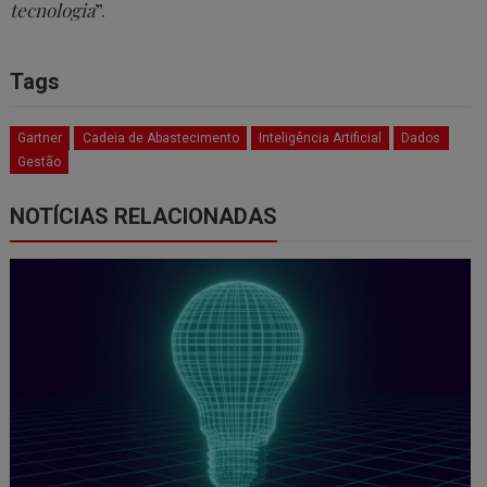
tecnologia
”.
Tags
Gartner
Cadeia de Abastecimento
Inteligência Artificial
Dados
Gestão
NOTÍCIAS RELACIONADAS