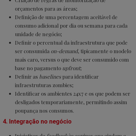
Criação de regras de monitorização de
orçamentos para as áreas;
Definição de uma percentagem aceitável de
consumo adicional por dia ou semana para cada
unidade de negócio;
Definir o percentual da infraestrutura que pode
ser consumida
on-demand
, tipicamente o modelo
mais caro, versus o que deve ser consumido com
base no pagamento
upfront
;
Definir as
baselines
para identificar
infraestruturas zombies;
Identificar os ambientes 24x7 e os que podem ser
desligados temporariamente, permitindo assim
poupança nos consumos.
4. Integração no negócio
Iniciativas de
feedback
às equipas que ajudem a