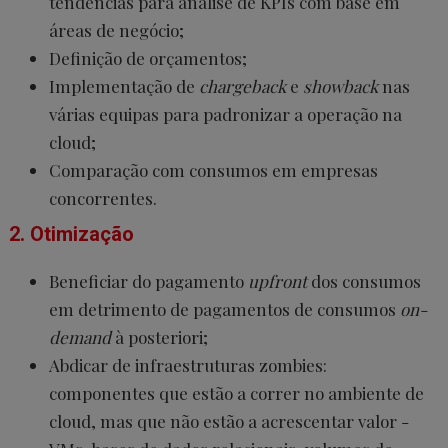
tendências para análise de KPIs com base em
áreas de negócio;
Definição de orçamentos;
Implementação de
chargeback
e
showback
nas
várias equipas para padronizar a operação na
cloud;
Comparação com consumos em empresas
concorrentes.
2. Otimização
Beneficiar do pagamento
upfront
dos consumos
em detrimento de pagamentos de consumos
on-
demand
à posteriori;
Abdicar de infraestruturas zombies:
componentes que estão a correr no ambiente de
cloud, mas que não estão a acrescentar valor -