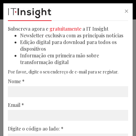
×
PESQUISA
PESQUISA
MEN
Subscreva agora e
gratuitamente
a IT Insight
Newsletter exclusiva com as principais notícias
Edição digital para download para todos os
dispositivos
Branded Content
Informação em primeira mão sobre
Route to Cloud
transformação digital
Por favor, digite o seu endereço de e-mail para se registar.
Na jornada para a cloud é necessário que
Nome *
o integrador de IT esteja sempre com o
cliente, não só nos processos de
estratégia e migração, como também na
Email *
otimização
Por Daniel Matos, Senior Technical Architect Consulting – Data Center &
Multi Cloud . 29/12/2022
Digite o código ao lado: *