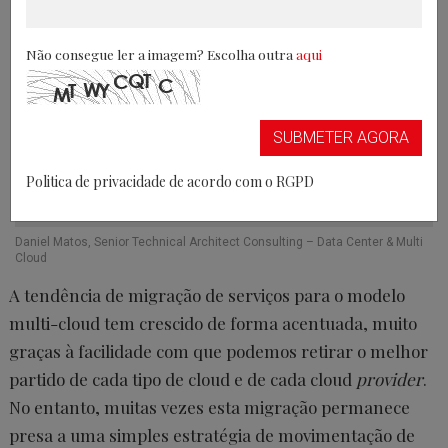
Não consegue ler a imagem? Escolha outra
aqui
SUBMETER AGORA
Politica de privacidade de acordo com o RGPD
Daniel Matos, Senior Technical Architect Consulting – Data Center & Multi
Cloud
A tendência de migração de serviços para o modelo
multi-cloud tem crescido de forma acentuada, muito
graças à facilidade com que podemos retirar o melhor
partido de cada tipo de cloud e de cada cloud
provider
.
No entanto, muitas vezes esta migração permanece
presa a uma simples estratégia de movimentação de