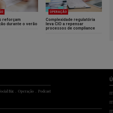
ÃO
OPERAÇÃO
s reforçam
Complexidade regulatória
ção durante o verão
leva CIO a repensar
processos de compliance
Ú
ocial Biz
Operação
Podcast
I
I
I