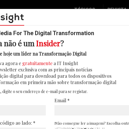
TÓPICOS
REVISTA
Data & Analytics
Seguran
Digital
Mobilid
dia For The Digital Transformation
a não é um
Insider
?
Inovação
Eventos
 de gastos em inteligência artifici
e hoje um líder na Transformação Digital
IT Strategy
Insight
va agora e
gratuitamente
a IT Insight
 de tecnologia jurídica dupliquem até 2028.
Social Biz
Face 2 
wsletter exclusiva com as principais notícias
adoção de plataformas Legal AI multiagente
Operação
In Deep
ição digital para download para todos os dispositivos
formação em primeira mão sobre transformação digital
29/05/2026
Podcast
Round T
, digite o seu endereço de e-mail para se registar.
CIO 2 C
Email *
Transfo
Leaders
 código ao lado: *
Não consegue ler a imagem? Escolha out