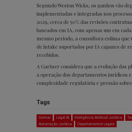
Segundo Weston Wicks, os ganhos vão de
implementadas e integradas nos processos
2029, cerca de 50% das revisões contratua
baseados em IA, com apenas um em cada 1
mesmo período, a consultora estima que 
de intake suportados por IA capazes de
recebidos.
A Gartner considera que a evolução das 
a operação dos departamentos jurídicos 
complexidade regulatória e pressão sobre 
Tags
Gartner
Legal AI
Inteligência Artificial Jurídica
Te
Automação Jurídica
Departamentos Legais