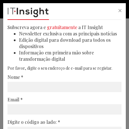
×
PESQUISA
PESQUISA
MEN
Subscreva agora e
gratuitamente
a IT Insight
Newsletter exclusiva com as principais notícias
Edição digital para download para todos os
dispositivos
Empresas enfrentam nova
Informação em primeira mão sobre
transformação digital
realidade na gestão de risco e
Por favor, digite o seu endereço de e-mail para se registar.
compliance
Nome *
A BCG defende que as empresas devem
redesenhar os modelos de risco e
Email *
compliance para responder à volatilidade
geopolítica, regulatória e tecnológica
16/06/2026
Digite o código ao lado: *