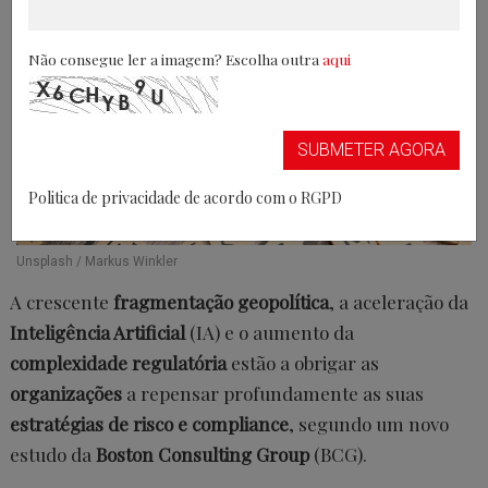
Não consegue ler a imagem? Escolha outra
aqui
SUBMETER AGORA
Politica de privacidade de acordo com o RGPD
Unsplash / Markus Winkler
A crescente
fragmentação geopolítica
, a aceleração da
Inteligência Artificial
(IA) e o aumento da
complexidade regulatória
estão a obrigar as
organizações
a repensar profundamente as suas
estratégias de risco e compliance
, segundo um novo
estudo da
Boston Consulting Group
(BCG).