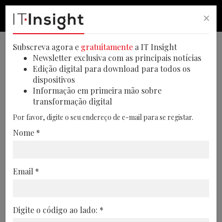
×
PESQUISA
PESQUISA
MEN
Subscreva agora e
gratuitamente
a IT Insight
Newsletter exclusiva com as principais notícias
Edição digital para download para todos os
dispositivos
Profissionais privilegiam
Informação em primeira mão sobre
transformação digital
qualidade de vida em
Por favor, digite o seu endereço de e-mail para se registar.
detrimento da mobilidade
Nome *
Estudo da Michael Page demonstra que
apenas 44% dos profissionais ponderam
Email *
mudar de emprego, numa altura em que o
equilíbrio entre vida pessoal e profissional
ganha peso nas decisões de carreira
Digite o código ao lado: *
16/06/2026