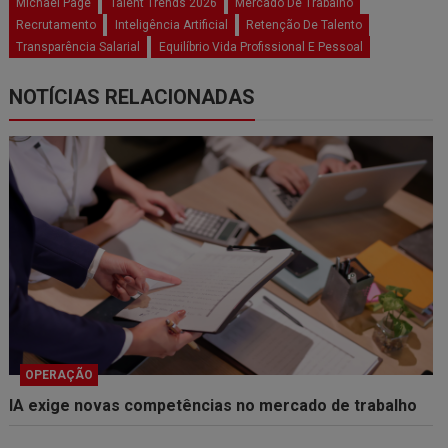
Michael Page
Talent Trends 2026
Mercado De Trabalho
Recrutamento
Inteligência Artificial
Retenção De Talento
Transparência Salarial
Equilíbrio Vida Profissional E Pessoal
NOTÍCIAS RELACIONADAS
OPERAÇÃO
IA exige novas competências no mercado de trabalho