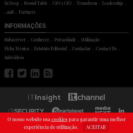
In Deep
Round Table
CIO 2 CIO
Transform
Leadership
...aaS
Partners
INFORMAÇÕES
Subscrever
Conhecer
Privacidade
Utilização
Ficha Técnica
Estatuto Editorial
Contactar
Contact Us
Infovídeos
Página
Página
Página
Página
facebook
twitter
linkedin
rss
O nosso website usa
cookies
para garantir uma melhor
Copyright © 2013 - 2026 Media Next . All Rights Reserved
experiência de utilização.
ACEITAR