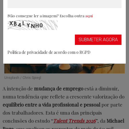
Não consegue ler a imagem? Escolha outra
aqui
SUBMETER AGORA
Politica de privacidade de acordo com o RGPD
Unsplash / Chris Spiegl
A intenção de
mudança de emprego
está a diminuir,
numa tendência que reflete a crescente valorização do
equilíbrio entre a vida profissional e pessoal
por parte
dos trabalhadores. Esta é uma das principais
conclusões do estudo “
Talent Trends 2026
”, da
Michael
Page
, que analisou as respostas de mais de 60 mil