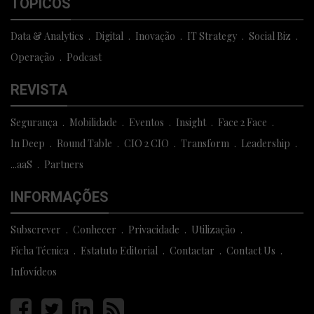
TÓPICOS
Data & Analytics
Digital
Inovação
IT Strategy
Social Biz
Operação
Podcast
REVISTA
Segurança
Mobilidade
Eventos
Insight
Face 2 Face
In Deep
Round Table
CIO 2 CIO
Transform
Leadership
...aaS
Partners
INFORMAÇÕES
Subscrever
Conhecer
Privacidade
Utilização
Ficha Técnica
Estatuto Editorial
Contactar
Contact Us
Infovídeos
Página
Página
Página
Página