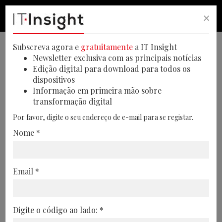
×
PESQUISA
PESQUISA
MEN
Subscreva agora e
gratuitamente
a IT Insight
Newsletter exclusiva com as principais notícias
Edição digital para download para todos os
dispositivos
Orçamentos de marketing
Informação em primeira mão sobre
transformação digital
caíram para 7,7% da receita
Por favor, digite o seu endereço de e-mail para se registar.
geral da empresa em 2024
Nome *
Para enfrentar os cortes orçamentais de
marketing e obter crescimento de
Email *
receitas, os CMO estão a recorrer à
inteligência artificial para aumentar a
produtividade e fazer mais com menos,
Digite o código ao lado: *
diz a Gartner