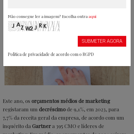
15/05/2024
Não consegue ler a imagem? Escolha outra
aqui
SUBMETER AGORA
Politica de privacidade de acordo com o RGPD
Este ano, os
orçamentos médios de marketing
registaram um
decréscimo
de 9,1%, em 2023, para
7,7% da receita geral da empresa, de acordo com um
inquérito da
Gartner
a 395 CMO e líderes de