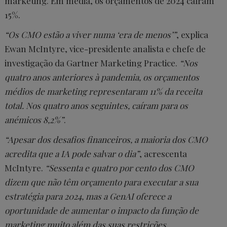
marketing. Em média, os orçamentos de 2024 caíram
15%.
“Os CMO estão a viver numa ‘era de menos’”
, explica
Ewan McIntyre, vice-presidente analista e chefe de
investigação da Gartner Marketing Practice.
“Nos
quatro anos anteriores à pandemia, os orçamentos
médios de marketing representaram 11% da receita
total. Nos quatro anos seguintes, caíram para os
anémicos 8,2%”
.
“Apesar dos desafios financeiros, a maioria dos CMO
acredita que a IA pode salvar o dia”
, acrescenta
McIntyre.
“Sessenta e quatro por cento dos CMO
dizem que não têm orçamento para executar a sua
estratégia para 2024, mas a GenAI oferece a
oportunidade de aumentar o impacto da função de
marketing muito além das suas restrições