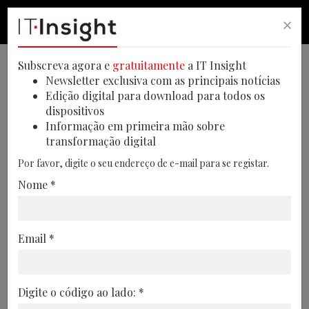
×
PESQUISA
PESQUISA
MEN
Subscreva agora e
gratuitamente
a IT Insight
Newsletter exclusiva com as principais notícias
Edição digital para download para todos os
dispositivos
IA vai assumir 50% dos
Informação em primeira mão sobre
transformação digital
atendimentos ao cliente em
Por favor, digite o seu endereço de e-mail para se registar.
Portugal até 2027
Nome *
Com 30% dos casos dos clientes já
tratados por inteligência artificial, e com
Email *
a expectativa de chegar aos 50%, os líderes
e profissionais portugueses veem a
tecnologia como chave para reduzir
Digite o código ao lado: *
custos, aumentar a satisfação do cliente e