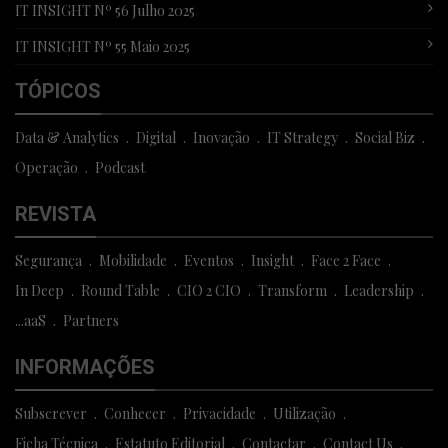
IT INSIGHT Nº 56 Julho 2025
IT INSIGHT Nº 55 Maio 2025
TÓPICOS
Data & Analytics
Digital
Inovação
IT Strategy
Social Biz
Operação
Podcast
REVISTA
Segurança
Mobilidade
Eventos
Insight
Face 2 Face
In Deep
Round Table
CIO 2 CIO
Transform
Leadership
...aaS
Partners
INFORMAÇÕES
Subscrever
Conhecer
Privacidade
Utilização
Ficha Técnica
Estatuto Editorial
Contactar
Contact Us