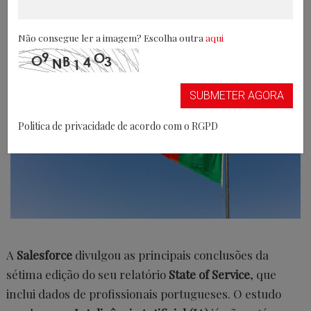
desbloquear novas competências
Não consegue ler a imagem? Escolha outra
aqui
30/11/2025
SUBMETER AGORA
Politica de privacidade de acordo com o RGPD
A
Salesforce
divulgou as principais conclusões da
sétima edição do seu relatório
State of Service
, que
inclui dados de profissionais portugueses. O estudo