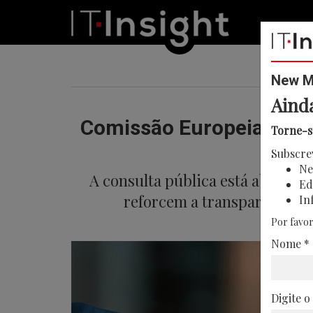
New Me
Aind
Comissão Europeia lança
Torne-s
Subscre
Ne
A consulta pública está aberta a
Ed
reforcem a transparência em
In
Por favor
Nome *
Digite o