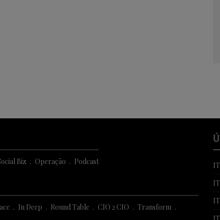
Ú
ocial Biz
Operação
Podcast
I
I
I
Face
In Deep
Round Table
CIO 2 CIO
Transform
IT