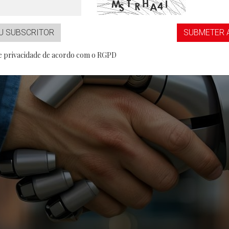
...aaS
Partner
U SUBSCRITOR
SUBMETER 
de privacidade de acordo com o RGPD