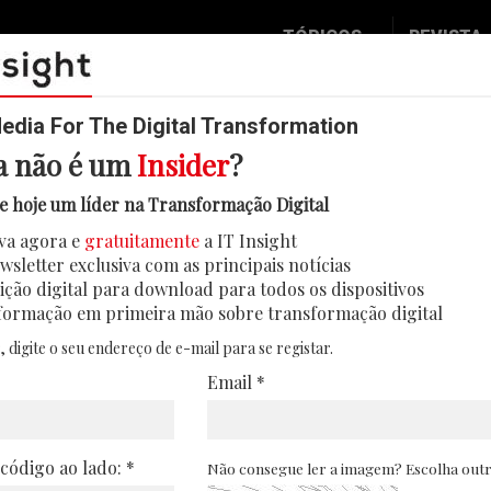
TÓPICOS
REVISTA
Data & Analytics
Seguran
Digital
Mobilid
dia For The Digital Transformation
a não é um
Insider
?
Inovação
Eventos
 consulta pública para definir re
e hoje um líder na Transformação Digital
IT Strategy
Insight
IA
va agora e
gratuitamente
a IT Insight
Social Biz
Face 2 
wsletter exclusiva com as principais notícias
té dia 2 de outubro de 2025 para definir diret
Operação
In Deep
ição digital para download para todos os dispositivos
 sistemas de IA, envolvendo fornecedores, ut
formação em primeira mão sobre transformação digital
Podcast
Round T
, digite o seu endereço de e-mail para se registar.
10/09/2025
CIO 2 C
Email *
Transfo
Leaders
 código ao lado: *
Não consegue ler a imagem? Escolha out