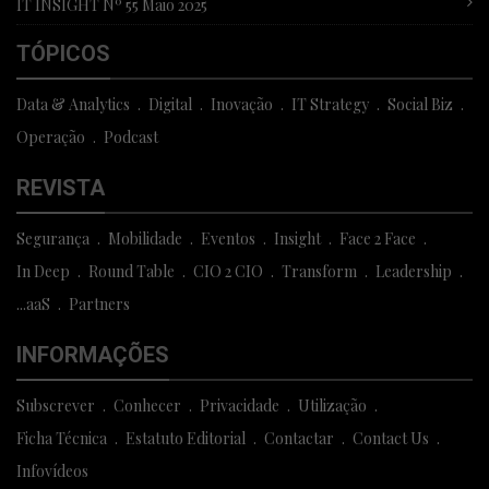
IT INSIGHT Nº 55 Maio 2025
TÓPICOS
Data & Analytics
Digital
Inovação
IT Strategy
Social Biz
Operação
Podcast
REVISTA
Segurança
Mobilidade
Eventos
Insight
Face 2 Face
In Deep
Round Table
CIO 2 CIO
Transform
Leadership
...aaS
Partners
INFORMAÇÕES
Subscrever
Conhecer
Privacidade
Utilização
Ficha Técnica
Estatuto Editorial
Contactar
Contact Us
Infovídeos