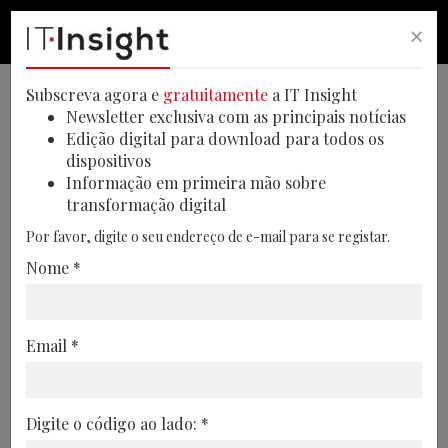
×
PESQUISA
PESQUISA
MEN
Subscreva agora e
gratuitamente
a IT Insight
Newsletter exclusiva com as principais notícias
Edição digital para download para todos os
dispositivos
Bancos arriscam-se a perder
Informação em primeira mão sobre
transformação digital
até 83 mil milhões de euros
Por favor, digite o seu endereço de e-mail para se registar.
por falta de inovação nas
Nome *
opções de pagamento
O alerta consta de um relatório da
Email *
Accenture, que contou com a participação
de mais de 16 mil consumidores. O
numerário continua a ser o método de
Digite o código ao lado: *
pagamento tradicional mais utilizado