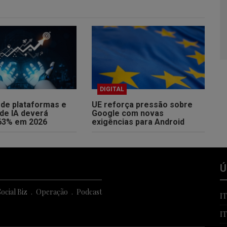
DIGITAL
de plataformas e
UE reforça pressão sobre
de IA deverá
Google com novas
63% em 2026
exigências para Android
Ú
ocial Biz
Operação
Podcast
I
I