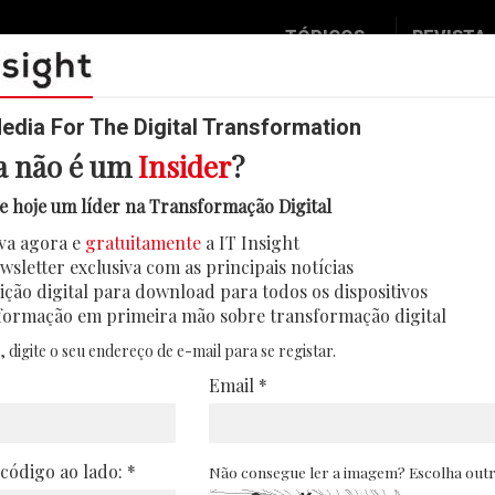
TÓPICOS
REVISTA
Data & Analytics
Seguran
Digital
Mobilid
dia For The Digital Transformation
a não é um
Insider
?
Inovação
Eventos
desafios na estabilidade da Inter
e hoje um líder na Transformação Digital
IT Strategy
Insight
va agora e
gratuitamente
a IT Insight
bra, 23% dos utilizadores portugueses com lig
Social Biz
Face 2 
wsletter exclusiva com as principais notícias
rentar atrasos e interrupções semanais na In
Operação
In Deep
ição digital para download para todos os dispositivos
formação em primeira mão sobre transformação digital
15/06/2026
Podcast
Round T
, digite o seu endereço de e-mail para se registar.
CIO 2 C
Email *
Transfo
Leaders
 código ao lado: *
Não consegue ler a imagem? Escolha out