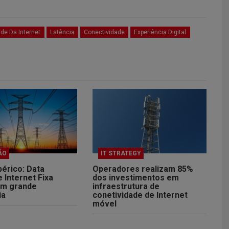
ade Da Internet
Latência
Conectividade
Experiência Digital
ÃO
IT STRATEGY
érico: Data
Operadores realizam 85%
 Internet Fixa
dos investimentos em
am grande
infraestrutura de
ia
conetividade de Internet
móvel