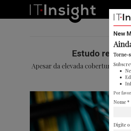
New Me
Aind
Estudo revela 
Torne-s
Subscre
Apesar da elevada cobertura de fi
Ne
a enf
Ed
In
Por favor
Nome *
Digite o