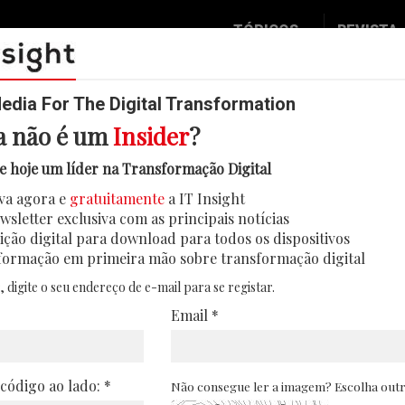
TÓPICOS
REVISTA
Data & Analytics
Seguran
Digital
Mobilid
dia For The Digital Transformation
a não é um
Insider
?
Inovação
Eventos
segurança, IA responsável e incl
e hoje um líder na Transformação Digital
IT Strategy
Insight
internet melhor”
va agora e
gratuitamente
a IT Insight
Social Biz
Face 2 
wsletter exclusiva com as principais notícias
vela bloqueio de milhares de milhões de ataq
Operação
In Deep
ição digital para download para todos os dispositivos
izações sem fins lucrativos perante a utiliza
formação em primeira mão sobre transformação digital
Podcast
Round T
, digite o seu endereço de e-mail para se registar.
25/12/2025
CIO 2 C
Email *
Transfo
Leaders
 código ao lado: *
Não consegue ler a imagem? Escolha out