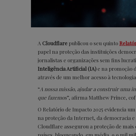
A
Cloudflare
publicou o seu quinto
Relató
papel na proteção das instituições demo
jornalistas e organizações sem fins lucrat
Inteligência Artificial (IA)
e na promoção da
através de um melhor acesso à tecnologia
“
A nossa missão, ajudar a construir uma in
que fazemos
”, afirma Matthew Prince, cof
O Relatório de Impacto 2025 evidencia um
na proteção da Internet, da democracia e d
Cloudflare assegurou a proteção de mais
países, bloqueando, em média, 9,9 mil mil