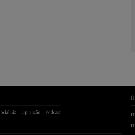
Ú
ocial Biz
Operação
Podcast
I
I