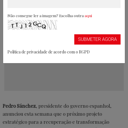
público
Não consegue ler a imagem? Escolha outra
aqui
04/04/2022
SUBMETER AGORA
Politica de privacidade de acordo com o RGPD
Pedro Sánchez
, presidente do governo espanhol,
anunciou esta semana que o próximo projeto
estratégico para a recuperação e transformação