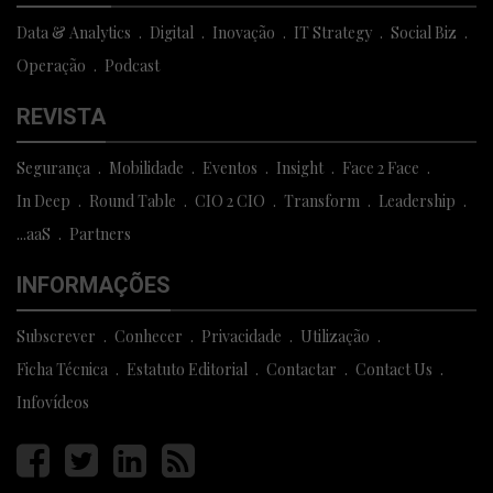
Data & Analytics
Digital
Inovação
IT Strategy
Social Biz
Operação
Podcast
REVISTA
Segurança
Mobilidade
Eventos
Insight
Face 2 Face
In Deep
Round Table
CIO 2 CIO
Transform
Leadership
...aaS
Partners
INFORMAÇÕES
Subscrever
Conhecer
Privacidade
Utilização
Ficha Técnica
Estatuto Editorial
Contactar
Contact Us
Infovídeos
Página
Página
Página
Página
facebook
twitter
linkedin
rss