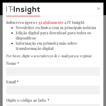
×
PESQUISA
PESQUISA
MEN
Subscreva agora e
gratuitamente
a IT Insight
Newsletter exclusiva com as principais notícias
Edição digital para download para todos os
dispositivos
Espanha anuncia
Informação em primeira mão sobre
transformação digital
investimento de 11 mil
Por favor, digite o seu endereço de e-mail para se registar.
milhões de euros em
Nome *
semicondutores
O presidente espanhol Pedro Sánchez
Email *
aprovou um novo projeto estratégico para
a recuperação e transformação económica
para microchips e semicondutores de 11
Digite o código ao lado: *
mil milhões de euros de investimento