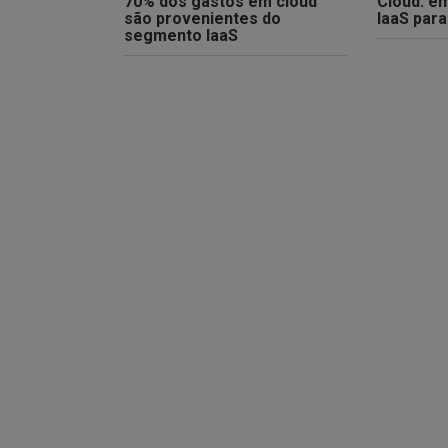
70% dos gastos em cloud
Cloud: e
são provenientes do
IaaS para
segmento IaaS