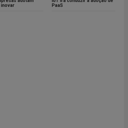
mpresas adotam
IoT irá conduzir à adoção de
 inovar
PaaS