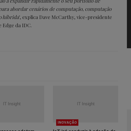
ão a expandir rapidamente o seu portfólio de
s para abordar cenários de computação, computação
 híbrida
", explica Dave McCarthy, vice-presidente
e Edge da IDC.
INOVAÇÃO