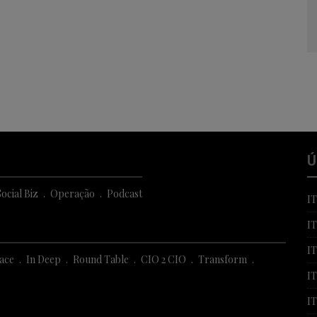
Ú
ocial Biz
Operação
Podcast
I
I
I
Face
In Deep
Round Table
CIO 2 CIO
Transform
IT
I