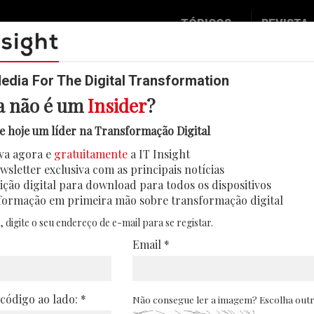
TÓPICOS
REVISTA
Data & Analytics
Seguran
Digital
Mobilid
dia For The Digital Transformation
a não é um
Insider
?
Inovação
Eventos
rande aposta do mercado público 
e hoje um líder na Transformação Digital
IT Strategy
Insight
va agora e
gratuitamente
a IT Insight
serviços de cloud crítica continuem a crescer
Social Biz
Face 2 
wsletter exclusiva com as principais notícias
global da cloud
Operação
In Deep
ição digital para download para todos os dispositivos
formação em primeira mão sobre transformação digital
20/05/2021
Podcast
Round T
, digite o seu endereço de e-mail para se registar.
CIO 2 C
Email *
Transfo
Leaders
 código ao lado: *
Não consegue ler a imagem? Escolha out