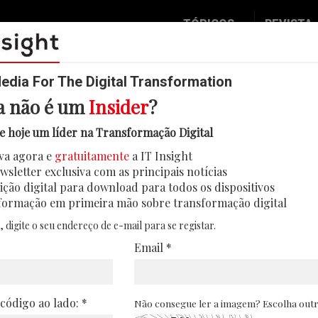
TÓPICOS
REVISTA
Data & Analytics
Seguran
Digital
Mobilid
dia For The Digital Transformation
a não é um
Insider
?
Inovação
Eventos
odutos é redefinida pela inteligên
e hoje um líder na Transformação Digital
IT Strategy
Insight
va agora e
gratuitamente
a IT Insight
 de consumo enfrentam novos riscos num mer
Social Biz
Face 2 
wsletter exclusiva com as principais notícias
algorítmicas e plataformas digitais
Operação
In Deep
ição digital para download para todos os dispositivos
formação em primeira mão sobre transformação digital
12/05/2026
Podcast
Round T
, digite o seu endereço de e-mail para se registar.
CIO 2 C
Email *
Transfo
Leaders
 código ao lado: *
Não consegue ler a imagem? Escolha out