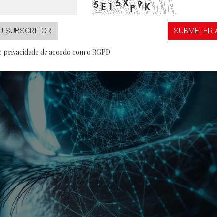
...aaS
Partner
U SUBSCRITOR
SUBMETER 
de privacidade de acordo com o RGPD