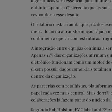
algorítmicas será essencial para manter 
entanto, apenas 21% acredita que as sua
responder a esse desafio.
O relatório destaca ainda que 71% dos ex
mercado torna a transformação rápida um
continuem a operar com estruturas frag
A integração entre equipas continua a ser 
Apenas 11% das organizações afirmam que
eletrónico funcionam como um motor de c
dizem possuir dados comerciais totalment
dentro da organização.
As parcerias com retalhistas, plataforma
papel cada vez mais central. Mais de 77%
colaborações já fazem parte do núcleo da 
Segundo Rob Holston, EY Global and EY A