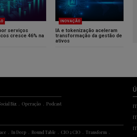
ÃO
INOVAÇÃO
por serviços
IA e tokenização aceleram
icos cresce 46% na
transformação da gestão de
ativos
Ú
ocial Biz
Operação
Podcast
I
I
I
Face
In Deep
Round Table
CIO 2 CIO
Transform