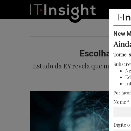
New Me
Aind
Escolha de pr
Torne-s
Subscre
Estudo da EY revela que marcas
Ne
Ed
In
Por favor
Nome *
Digite o