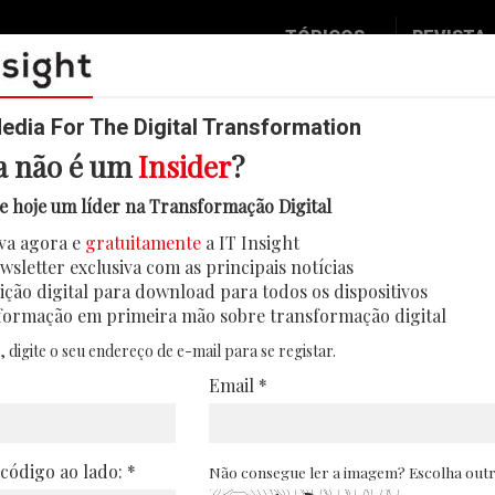
TÓPICOS
REVISTA
Data & Analytics
Seguran
Digital
Mobilid
dia For The Digital Transformation
a não é um
Insider
?
Inovação
Eventos
ram aposta na IA, mas poucas e
e hoje um líder na Transformação Digital
IT Strategy
Insight
va agora e
gratuitamente
a IT Insight
de reforçar o investimento em inteligência a
Social Biz
Face 2 
wsletter exclusiva com as principais notícias
companhar o ritmo da transformação, segund
Operação
In Deep
ição digital para download para todos os dispositivos
formação em primeira mão sobre transformação digital
27/06/2026
Podcast
Round T
, digite o seu endereço de e-mail para se registar.
CIO 2 C
Email *
Transfo
Leaders
 código ao lado: *
Não consegue ler a imagem? Escolha out