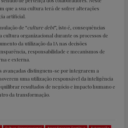
 sentido de pertença dos colaboradores. Neste
 que a sua cultura terá de sofrer alterações
a artificial.
umulação de “
culture debt
”, isto é, consequências
a cultura organizacional durante os processos de
umento da utilização da IA nas decisões
ransparência, responsabilidade e mecanismos de
na e externa.
is avançadas distinguem-se por integrarem a
overem uma utilização responsável da inteligência
equilibrar resultados de negócio e impacto humano e
ntro da transformação.