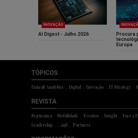
INOVAÇÃO
INOVAÇ
AI Digest - Julho 2026
Procura 
tecnológ
Europa
TÓPICOS
Data & Analytics
Digital
Inovação
IT Strategy
S
REVISTA
Segurança
Mobilidade
Eventos
Insight
Face 2 
Leadership
...aaS
Partners