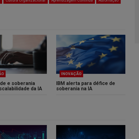
Cultura Organizacional
Aprendizagem Contínua
Automação
ÃO
INOVAÇÃO
ade e soberania
IBM alerta para défice de
calabilidade da IA
soberania na IA