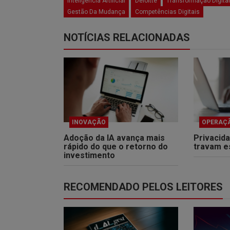
Inteligência Artificial
Deloitte
Transformação Digital
Gestão Da Mudança
Competências Digitais
NOTÍCIAS RELACIONADAS
INOVAÇÃO
OPERAÇ
Adoção da IA avança mais
Privacid
rápido do que o retorno do
travam es
investimento
RECOMENDADO PELOS LEITORES