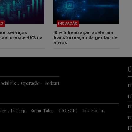
ÃO
INOVAÇÃO
por serviços
IA e tokenização aceleram
icos cresce 46% na
transformação da gestão de
ativos
Ú
ocial Biz
Operação
Podcast
I
I
I
Face
In Deep
Round Table
CIO 2 CIO
Transform
IT
I