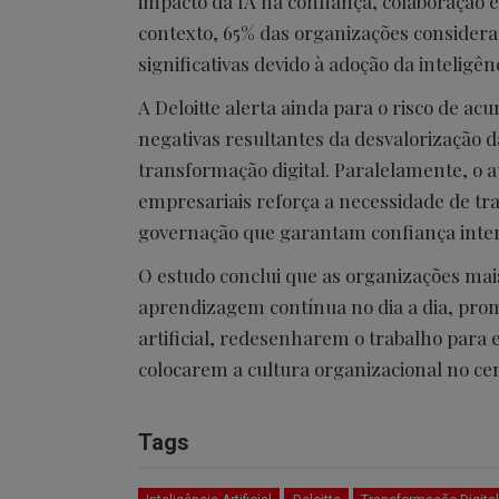
impacto da IA na confiança, colaboração e
contexto, 65% das organizações consideram
significativas devido à adoção da inteligênci
A Deloitte alerta ainda para o risco de ac
negativas resultantes da desvalorização d
transformação digital. Paralelamente, o a
empresariais reforça a necessidade de t
governação que garantam confiança inter
O estudo conclui que as organizações ma
aprendizagem contínua no dia a dia, prom
artificial, redesenharem o trabalho para 
colocarem a cultura organizacional no ce
Tags