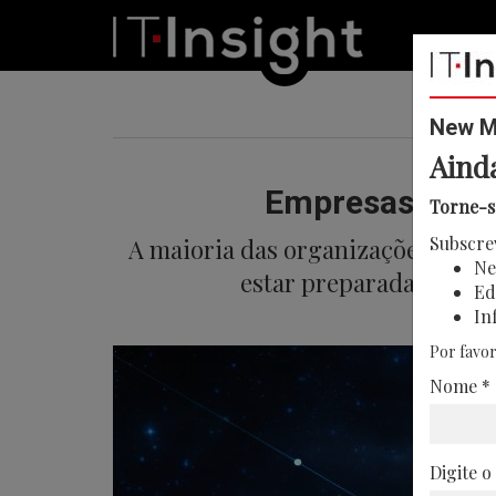
New Me
Aind
Empresas acele
Torne-s
Subscre
A maioria das organizações preten
Ne
estar preparada para a
Ed
In
Por favor
Nome *
Digite o