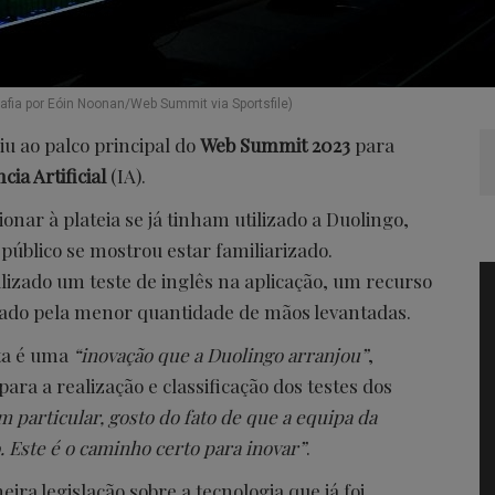
afia por Eóin Noonan/Web Summit via Sportsfile)
biu ao palco principal do
Web Summit 2023
para
ia Artificial
(IA).
nar à plateia se já tinham utilizado a Duolingo,
público se mostrou estar familiarizado.
izado um teste de inglês na aplicação, um recurso
iado pela menor quantidade de mãos levantadas.
ta é uma
“inovação que a Duolingo arranjou”
,
para a realização e classificação dos testes dos
m particular, gosto do fato de que a equipa da
 Este é o caminho certo para inovar”
.
eira legislação sobre a tecnologia que já foi