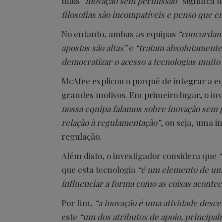
mais
“inovação sem permissão”
significa 
filosofias são incompatíveis e penso que 
No entanto, ambas as equipas
“concordam
apostas são altas”
e
“tratam absolutamente
democratizar o acesso a tecnologias muito
McAfee explicou o porquê de integrar a e
grandes motivos. Em primeiro lugar, o in
nossa equipa falamos sobre inovação sem p
relação à regulamentação”
, ou seja, uma 
regulação.
Além disto, o investigador considera que
“
que esta tecnologia
“é um elemento de um 
influenciar a forma como as coisas acont
Por fim,
“a inovação é uma atividade desce
este
“um dos atributos de apoio, principal