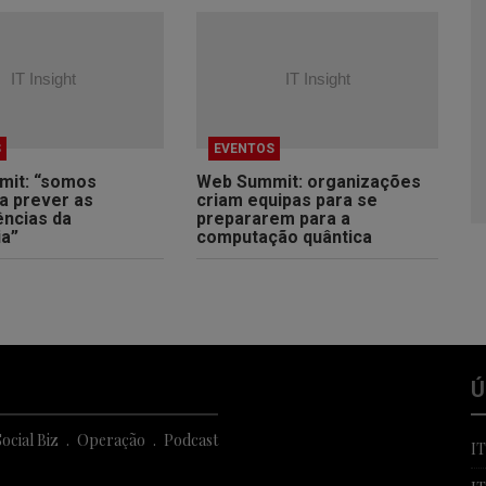
S
EVENTOS
it: “somos
Web Summit: organizações
 a prever as
criam equipas para se
ncias da
prepararem para a
ia”
computação quântica
Ú
ocial Biz
Operação
Podcast
I