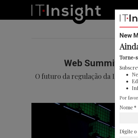
New Me
Aind
Torne-s
Web Summit: “Não
Subscre
Ne
O futuro da regulação da IA foi 
Ed
In
Por favor
Nome *
Digite o