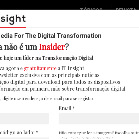
TÓPICOS
REVISTA
Data & Analytics
Seguran
Digital
Mobilid
dia For The Digital Transformation
a não é um
Insider
?
Inovação
Eventos
Web Summit 2023
e hoje um líder na Transformação Digital
IT Strategy
Insight
 pedir permissão” é o “caminho c
va agora e
gratuitamente
a IT Insight
Social Biz
Face 2 
wsletter exclusiva com as principais notícias
o tema central da apresentação de Andrew Mc
Operação
In Deep
ição digital para download para todos os dispositivos
para a área de inovação
formação em primeira mão sobre transformação digital
Podcast
Round T
Por Rita Sousa e Silva . 14/11/2023
, digite o seu endereço de e-mail para se registar.
CIO 2 C
Email *
Transfo
Leaders
 código ao lado: *
Não consegue ler a imagem? Escolha out