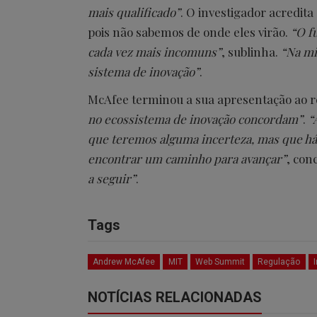
mais qualificado”
. O investigador acredit
pois não sabemos de onde eles virão.
“O fu
cada vez mais incomuns”
, sublinha.
“Na mi
sistema de inovação”
.
McAfee terminou a sua apresentação ao 
no ecossistema de inovação concordam”
.
“
que teremos alguma incerteza, mas que há 
encontrar um caminho para avançar”
, con
a seguir”
.
Tags
Andrew McAfee
MIT
Web Summit
Regulação
I
NOTÍCIAS RELACIONADAS