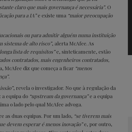
stante claro que mais governança é necessária”
. O
icação para a IA”
e existe uma
“maior preocupação
educacionais ou para admitir alguém numa instituição
m sistema de alto risco”
, alerta McAfee. As
longa lista de requisitos”
e, sinteticamente, estão
ados contratados, mais engenheiros contratados,
va, McAfee diz que começa a ficar
“menos
nça”
.
issão”
, revela o investigador. No que à regulação da
s: a equipa do
“upstream da governança”
e a equipa
tima o lado pelo qual McAfee advoga.
e as duas equipas. Por um lado,
“se tiverem mais
que devem esperar é menos inovação”
e, por outro,