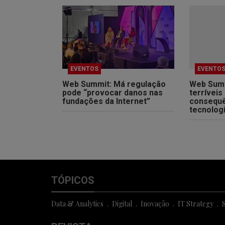
EVENTOS
EVENTO
Web Summit: Má regulação
Web Summ
pode “provocar danos nas
terríveis
fundações da Internet”
consequê
tecnolog
TÓPICOS
Data & Analytics
Digital
Inovação
IT Strategy
S