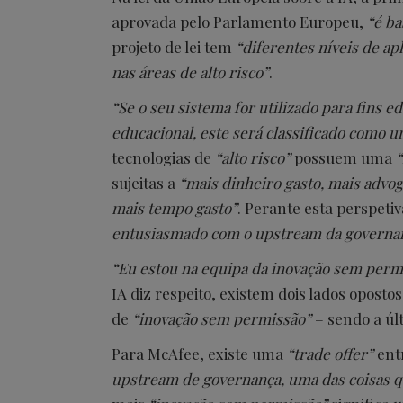
aprovada pelo Parlamento Europeu,
“é ba
projeto de lei tem
“diferentes níveis de apl
nas áreas de alto risco”
.
“Se o seu sistema for utilizado para fins 
educacional, este será classificado como u
tecnologias de
“alto risco”
possuem uma
“
sujeitas a
“mais dinheiro gasto, mais advog
mais tempo gasto”
. Perante esta perspeti
entusiasmado com o upstream da governa
“Eu estou na equipa da inovação sem perm
IA diz respeito, existem dois lados oposto
de
“inovação sem permissão”
– sendo a úl
Para McAfee, existe uma
“trade offer”
entr
upstream de governança, uma das coisas 