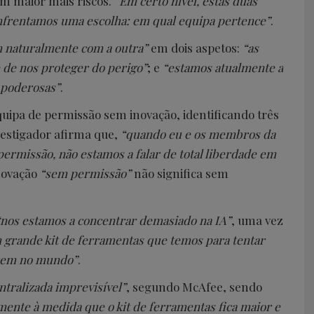
um maior mais riscos.
“Em certo nível, estas duas
enfrentamos uma escolha: em qual equipa pertence”
.
 naturalmente com a outra”
em dois aspetos:
“as
 de nos proteger do perigo”
; e
“estamos atualmente a
 poderosas”
.
quipa de permissão sem inovação, identificando três
vestigador afirma que,
“quando eu e os membros da
ermissão, não estamos a falar de total liberdade em
inovação
“sem permissão”
não significa sem
nos estamos a concentrar demasiado na IA”
, uma vez
grande kit de ferramentas que temos para tentar
ecem no mundo”
.
ntralizada imprevisível”
, segundo McAfee, sendo
mente à medida que o kit de ferramentas fica maior e