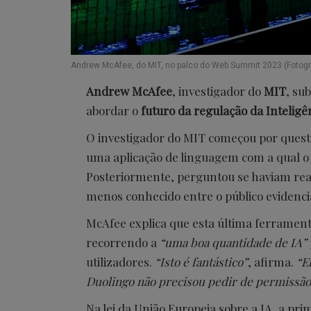
Andrew McAfee, do MIT, no palco do Web Summit 2023 (Fotogr
Andrew McAfee
, investigador do
MIT
, su
abordar o
futuro da regulação da Inteligênc
O investigador do MIT começou por questio
uma aplicação de linguagem com a qual o 
Posteriormente, perguntou se haviam real
menos conhecido entre o público evidenc
McAfee explica que esta última ferramen
recorrendo a
“uma boa quantidade de IA”
utilizadores.
“Isto é fantástico”
, afirma.
“E
Duolingo não precisou pedir de permissão.
Na lei da União Europeia sobre a IA, a prim