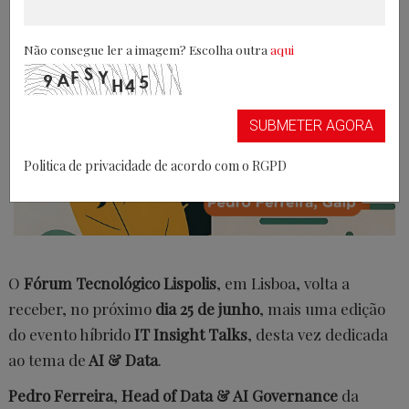
02/06/2026
Não consegue ler a imagem? Escolha outra
aqui
SUBMETER AGORA
Politica de privacidade de acordo com o RGPD
O
Fórum Tecnológico Lispolis
, em Lisboa, volta a
receber, no próximo
dia 25 de junho
, mais uma edição
do evento híbrido
IT Insight Talks
, desta vez dedicada
ao tema de
AI & Data
.
Pedro Ferreira
,
Head of Data & AI Governance
da