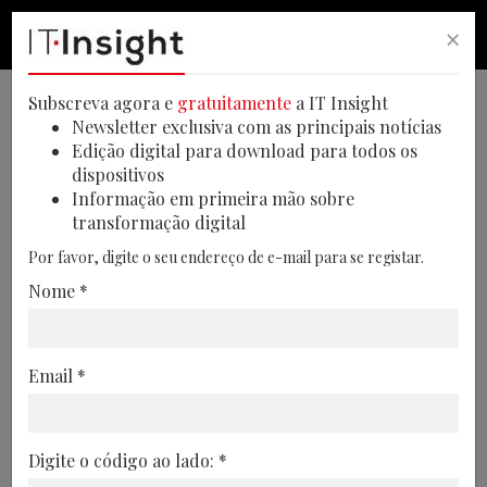
×
PESQUISA
PESQUISA
MEN
Subscreva agora e
gratuitamente
a IT Insight
Newsletter exclusiva com as principais notícias
Edição digital para download para todos os
dispositivos
Diretor de Dados e AI
Informação em primeira mão sobre
transformação digital
Governance da Galp é o
Por favor, digite o seu endereço de e-mail para se registar.
entrevistado principal da
Nome *
próxima IT Insight Talks
O próximo evento híbrido da revista IT
Email *
Insight decorre a 25 de junho, no Fórum
Tecnológico Lispolis, em Lisboa, sobre o
tema AI & Data
Digite o código ao lado: *