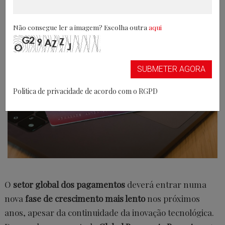
também em Portugal
Não consegue ler a imagem? Escolha outra
aqui
14/01/2026
SUBMETER AGORA
Politica de privacidade de acordo com o RGPD
O
setor global dos pagamentos
deverá entrar numa
nova
fase de crescimento mais lento
nos próximos
anos, apesar da continuidade da inovação tecnológica.