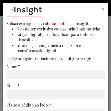
×
PESQUISA
PESQUISA
MEN
Subscreva agora e
gratuitamente
a IT Insight
Newsletter exclusiva com as principais notícias
Edição digital para download para todos os
dispositivos
Setor dos pagamentos entra
Informação em primeira mão sobre
transformação digital
em fase de desaceleração
Por favor, digite o seu endereço de e-mail para se registar.
global
Nome *
Um estudo da BCG antecipa uma
desaceleração do crescimento das
Email *
receitas globais de pagamentos até 2029,
num setor que está a ser reconfigurado
pela IA em agência, pelas moedas digitais
Digite o código ao lado: *
e pelos pagamentos em tempo real,