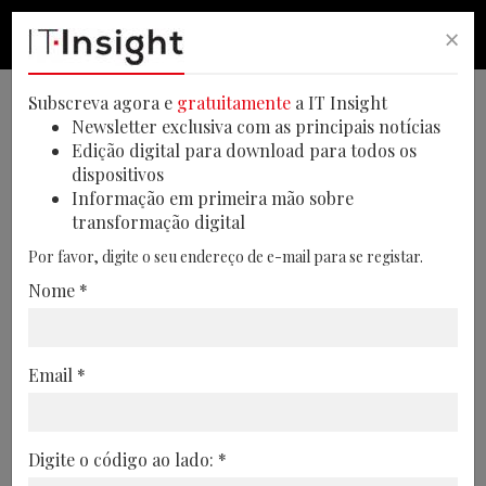
×
PESQUISA
PESQUISA
MEN
Subscreva agora e
gratuitamente
a IT Insight
Newsletter exclusiva com as principais notícias
Edição digital para download para todos os
dispositivos
Convergência e
Informação em primeira mão sobre
transformação digital
Hiperconvergência - Novo
Por favor, digite o seu endereço de e-mail para se registar.
Paradigma do Data Center
Nome *
As empresas têm de modernizar as suas
infraestruturas de data center. A
Email *
convergência e a hiperconvergência são a
resposta à poupança de custos
operacionais, segundo a EMC, e
Digite o código ao lado: *
prometem ajudar a libertar verbas para a