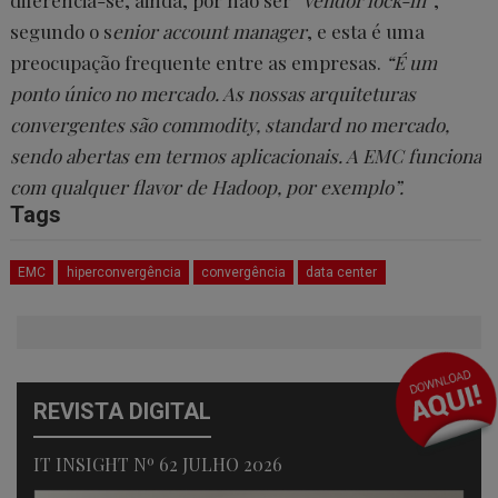
diferencia-se, ainda, por não ser
“vendor lock-in”
,
segundo o s
enior account manager
, e esta é uma
preocupação frequente entre as empresas.
“É um
ponto único no mercado. As nossas arquiteturas
convergentes são commodity, standard no mercado,
sendo abertas em termos aplicacionais. A EMC funciona
com qualquer flavor de Hadoop, por exemplo”.
Tags
EMC
hiperconvergência
convergência
data center
REVISTA DIGITAL
IT INSIGHT Nº 62 JULHO 2026