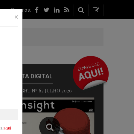
FACEBOOK
TWITTER
LINKEDIN
RSS
Siga-nos:
×
PESQUISA
PESQUISA
ça
ade
Face
REVISTA DIGITAL
able
IT INSIGHT Nº 62 JULHO 2026
IO
rm
hip
ra
aqui