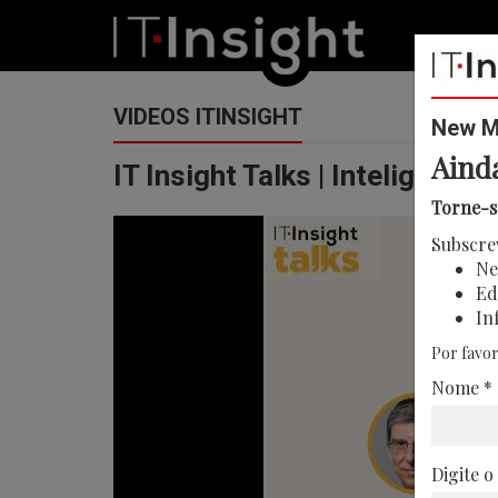
VIDEOS ITINSIGHT
New Me
Aind
IT Insight Talks | Inteligência
Torne-s
Subscre
Ne
Ed
In
Por favor
Nome *
Digite o