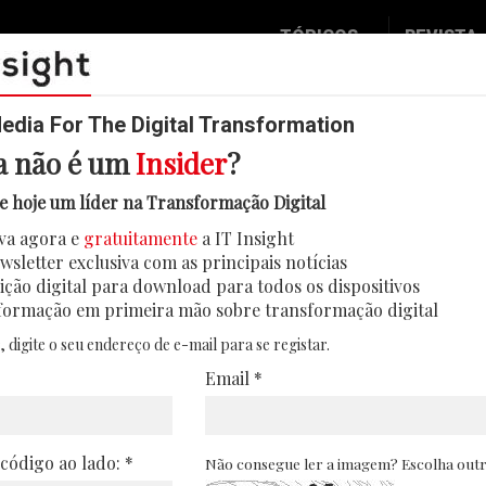
TÓPICOS
REVISTA
Data & Analytics
Seguran
2026-7-02
Digital
Mobilid
dia For The Digital Transformation
a não é um
Insider
?
Inovação
Eventos
 Artificial | Henrique Carreiro
e hoje um líder na Transformação Digital
IT Strategy
Insight
va agora e
gratuitamente
a IT Insight
Social Biz
Face 2 
wsletter exclusiva com as principais notícias
Operação
In Deep
ição digital para download para todos os dispositivos
formação em primeira mão sobre transformação digital
Podcast
Round T
, digite o seu endereço de e-mail para se registar.
CIO 2 C
Email *
Transfo
Leaders
 código ao lado: *
Não consegue ler a imagem? Escolha out