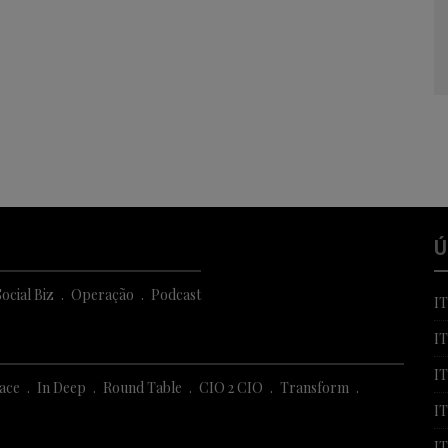
Ú
ocial Biz
Operação
Podcast
I
I
I
Face
In Deep
Round Table
CIO 2 CIO
Transform
IT
I