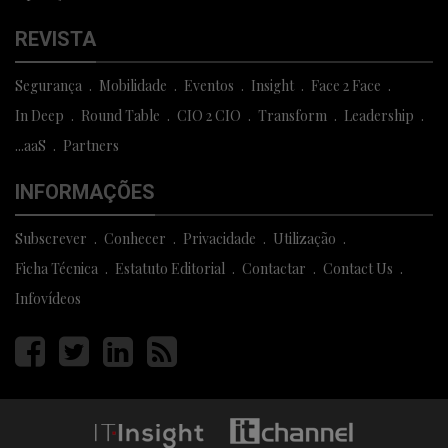
REVISTA
Segurança
Mobilidade
Eventos
Insight
Face 2 Face
In Deep
Round Table
CIO 2 CIO
Transform
Leadership
...aaS
Partners
INFORMAÇÕES
Subscrever
Conhecer
Privacidade
Utilização
Ficha Técnica
Estatuto Editorial
Contactar
Contact Us
Infovídeos
Página
Página
Página
Página
facebook
twitter
linkedin
rss