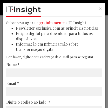
×
PESQUISA
PESQUISA
MEN
Subscreva agora e
gratuitamente
a IT Insight
VIDEOS ITINSIGHT
2024-12-26
Newsletter exclusiva com as principais notícias
Edição digital para download para todos os
IT Insight Talks | Cloud Híbrida &
dispositivos
Multicloud | Henrique Carreiro
Informação em primeira mão sobre
transformação digital
Por favor, digite o seu endereço de e-mail para se registar.
Nome *
Email *
Digite o código ao lado: *