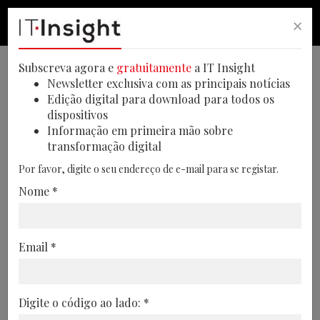
×
PESQUISA
PESQUISA
MEN
Subscreva agora e
gratuitamente
a IT Insight
VIDEOS ITINSIGHT
2026-1-06
Newsletter exclusiva com as principais notícias
Edição digital para download para todos os
Face2Face | Cláudio Pimentel,
dispositivos
Cofidis Portugal
Informação em primeira mão sobre
transformação digital
Por favor, digite o seu endereço de e-mail para se registar.
Nome *
Email *
Digite o código ao lado: *