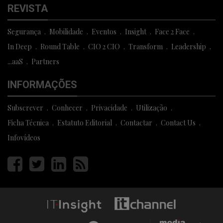
REVISTA
Segurança
Mobilidade
Eventos
Insight
Face 2 Face
In Deep
Round Table
CIO 2 CIO
Transform
Leadership
...aaS
Partners
INFORMAÇÕES
Subscrever
Conhecer
Privacidade
Utilização
Ficha Técnica
Estatuto Editorial
Contactar
Contact Us
Infovídeos
Página
Página
Página
Página
facebook
twitter
linkedin
rss