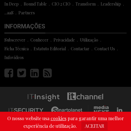
In Deep
Round Table
CIO 2 CIO
Transform
Leadership
...aaS
Partners
INFORMAÇÕES
Subscrever
Conhecer
Privacidade
Utilização
Ficha Técnica
Estatuto Editorial
Contactar
Contact Us
Infovídeos
Página
Página
Página
Página
facebook
twitter
linkedin
rss
O nosso website usa
cookies
para garantir uma melhor
Copyright © 2013 - 2026 Media Next . All Rights Reserved
experiência de utilização.
ACEITAR