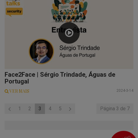
Face2Face | Sérgio Trindade, Águas de
Portugal
VER MAIS
2024-3-14
1
2
3
4
5
Página 3 de 7