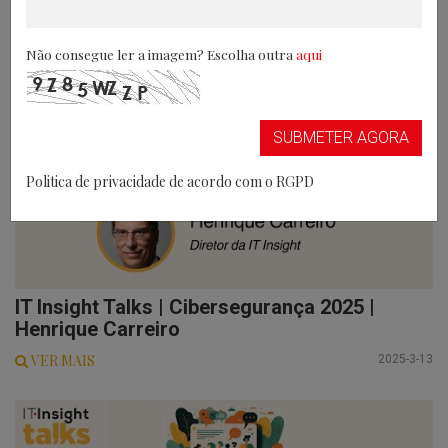
VER MAIS
2025-3-14
Não consegue ler a imagem? Escolha outra
aqui
SUBMETER AGORA
Politica de privacidade de acordo com o RGPD
IT Insight Talks | Cibersegurança 2025 |
Henrique Carreiro
VER MAIS
2025-3-13