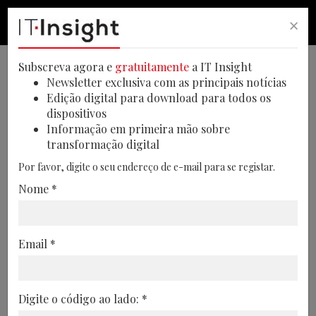
×
PESQUISA
PESQUISA
MEN
Subscreva agora e
gratuitamente
a IT Insight
VIDEOS ITINSIGHT
Newsletter exclusiva com as principais notícias
Edição digital para download para todos os
dispositivos
Informação em primeira mão sobre
transformação digital
Por favor, digite o seu endereço de e-mail para se registar.
Nome *
Email *
Mesa Redonda | Cibersegurança |
Digite o código ao lado: *
Março 2025