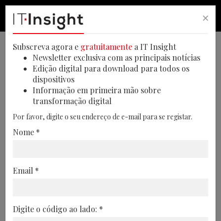
×
PESQUISA
PESQUISA
MEN
Subscreva agora e
gratuitamente
a IT Insight
Newsletter exclusiva com as principais notícias
Edição digital para download para todos os
dispositivos
Relatório revela adoção
Informação em primeira mão sobre
transformação digital
crescente de IA no setor
Por favor, digite o seu endereço de e-mail para se registar.
industrial
Nome *
A Inteligência artificial continua a
revolucionar o setor industrial, com 67%
Email *
das empresas a aplicá-la no fabrico de
produtos, particularmente na otimização
da produção, de acordo com a Minsait
Digite o código ao lado: *
13/10/2024