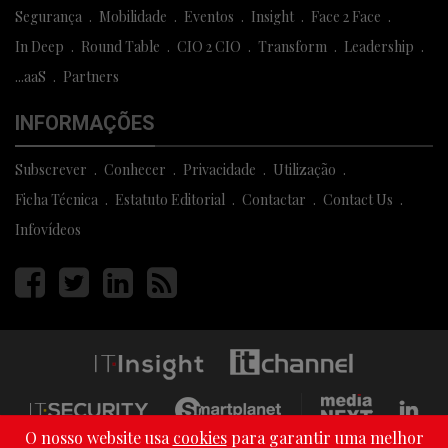
Segurança
Mobilidade
Eventos
Insight
Face 2 Face
In Deep
Round Table
CIO 2 CIO
Transform
Leadership
...aaS
Partners
INFORMAÇÕES
Subscrever
Conhecer
Privacidade
Utilização
Ficha Técnica
Estatuto Editorial
Contactar
Contact Us
Infovídeos
Página
Página
Página
Página
facebook
twitter
linkedin
rss
O nosso website usa
cookies
para garantir uma melhor