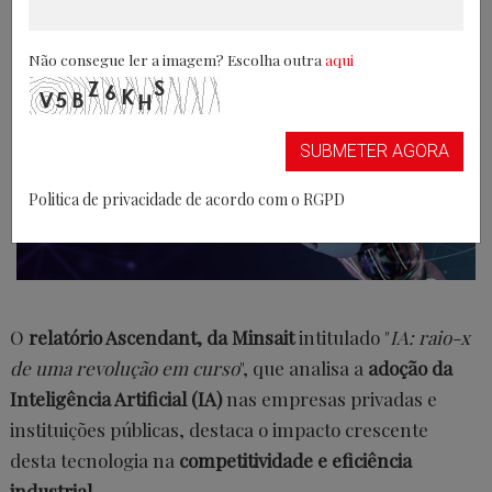
Não consegue ler a imagem? Escolha outra
aqui
SUBMETER AGORA
Politica de privacidade de acordo com o RGPD
O
relatório Ascendant, da Minsait
intitulado "
IA: raio-x
de uma revolução em curso
", que analisa a
adoção da
Inteligência Artificial (IA)
nas empresas privadas e
instituições públicas, destaca o impacto crescente
desta tecnologia na
competitividade e eficiência
industrial
.