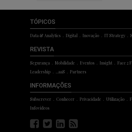
TÓPICOS
Data & Analytics
Digital
Inovação
IT Strategy
S
REVISTA
Segurança
Mobilidade
Eventos
Insight
Face 2 
Leadership
...aaS
Partners
INFORMAÇÕES
Subscrever
Conhecer
Privacidade
Utilização
F
Infovídeos
Página
Página
Página
Página
facebook
twitter
linkedin
rss