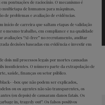
os em pontuações de raciocínio. O mecanismo é
ínio multietapa de humanos para máquinas,
 de problemas e avaliação de evidências.
m início de carreira que saltam etapas de validação
azer o mesmo trabalho, em compliance e na qualidade
 avaliações “AI-free” no recrutamento, auditar
rada decisões baseadas em evidência e investir em
de dois mil processos legais por mortes causadas
rails insuficientes. O número parte da extrapolação de
te, saúde, finanças ou setor público.
black- -box que não podem ser explicados,
delos ou os agentes não são transparentes, os
ntes (ou depois) de causaram danos fatais. Os
rbage in, tragedy out”. Os falsos positivos