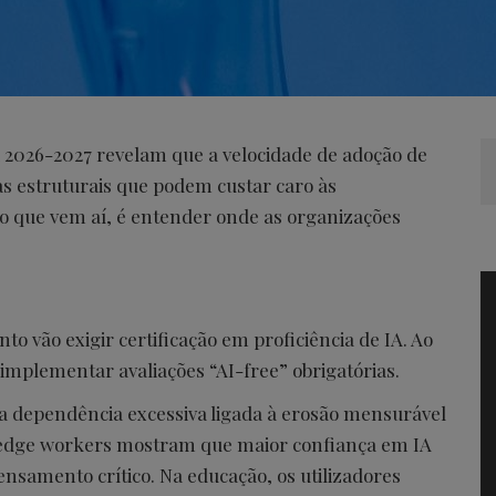
a 2026-2027 revelam que a velocidade de adoção de
alhas estruturais que podem custar caro às
o que vem aí, é entender onde as organizações
o vão exigir certificação em proficiência de IA. Ao
mplementar avaliações “AI-free” obrigatórias.
a dependência excessiva ligada à erosão mensurável
ledge workers mostram que maior confiança em IA
nsamento crítico. Na educação, os utilizadores