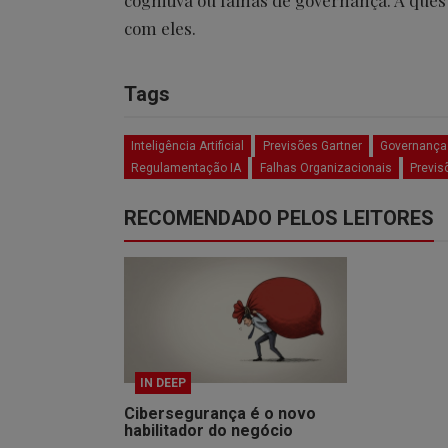
cognitiva ou falhas de governança. A ques
com eles.
Tags
Inteligência Artificial
Previsões Gartner
Governança 
Regulamentação IA
Falhas Organizacionais
Previs
RECOMENDADO PELOS LEITORES
IN DEEP
Cibersegurança é o novo
habilitador do negócio