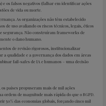
) e os falsos negativos (falhar em identificar ações
tões de vida ou morte.
vernança. As organizações não têm estabelecido
s de uso avaliando os riscos técnicos, legais, éticos
 de segurança. Não construíram frameworks de
camente o dano humano.
ntos de revisão rigorosos, institucionalizar
r a qualidade e a governança dos dados em áreas
ombinar fail-safes de IA e humanos – uma decisão
5, os países propuseram mais de mil ações
l, uma ordem de magnitude mais rápida do que o RGPD.
rir 50% das economias globais, forçando cinco mil