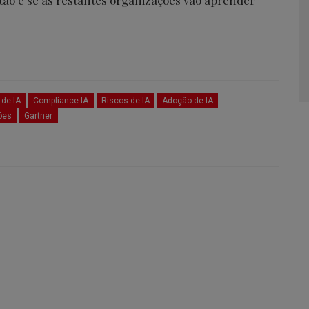
tão é se as restantes organizações vão aprender
de IA
Compliance IA
Riscos de IA
Adoção de IA
ões
Gartner