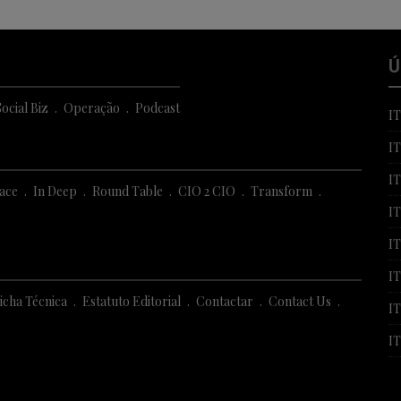
Ú
ocial Biz
Operação
Podcast
I
I
I
Face
In Deep
Round Table
CIO 2 CIO
Transform
IT
I
IT
icha Técnica
Estatuto Editorial
Contactar
Contact Us
IT
IT