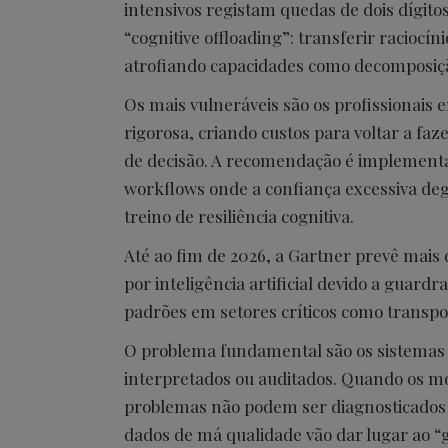
intensivos registam quedas de dois dígit
“cognitive offloading”: transferir racioc
atrofiando capacidades como decomposição
Os mais vulneráveis são os profissionais e
rigorosa, criando custos para voltar a f
de decisão. A recomendação é implementar
workflows onde a confiança excessiva deg
treino de resiliência cognitiva.
Até ao fim de 2026, a Gartner prevê mais 
por inteligência artificial devido a guard
padrões em setores críticos como transpor
O problema fundamental são os sistemas 
interpretados ou auditados. Quando os mo
problemas não podem ser diagnosticados a
dados de má qualidade vão dar lugar ao “ga