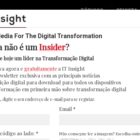
TÓPICOS
REVISTA
Data & Analytics
Seguran
Digital
Mobilid
dia For The Digital Transformation
a não é um
Insider
?
Inovação
Eventos
m das previsões: os erros na ado
e hoje um líder na Transformação Digital
IT Strategy
Insight
va agora e
gratuitamente
a IT Insight
ner’s Top Strategic Predictions for 2026 and
Social Biz
Face 2 
wsletter exclusiva com as principais notícias
 mas os dados revelam padrões sistemáticos d
Operação
In Deep
ição digital para download para todos os dispositivos
inteligência artificial
formação em primeira mão sobre transformação digital
Podcast
Round T
, digite o seu endereço de e-mail para se registar.
02/01/2026
CIO 2 C
Email *
Transfo
Leaders
 código ao lado: *
Não consegue ler a imagem? Escolha out