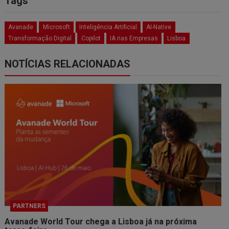
Tags
Avanade
Microsoft
Inteligência Artificial
AI-Native
Transformação Digital
Copilot
IA nas Empresas
Lisboa
NOTÍCIAS RELACIONADAS
PARTNERS
Avanade World Tour chega a Lisboa já na próxima