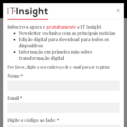
×
PESQUISA
PESQUISA
MEN
Subscreva agora e
gratuitamente
a IT Insight
Newsletter exclusiva com as principais notícias
Edição digital para download para todos os
dispositivos
A Avanade e a Microsoft
Informação em primeira mão sobre
transformação digital
reúnem líderes em Lisboa
Por favor, digite o seu endereço de e-mail para se registar.
para discutir como a IA está a
Nome *
sair do hype e a entrar no
negócio
Email *
A inteligência artificial foi o ponto de
partida para um debate muito concreto
em Lisboa: como passar da
Digite o código ao lado: *
experimentação para a criação de valor