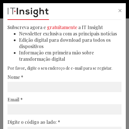
×
PESQUISA
PESQUISA
MEN
Subscreva agora e
gratuitamente
a IT Insight
Newsletter exclusiva com as principais notícias
Edição digital para download para todos os
dispositivos
PME começam 2023 com
Informação em primeira mão sobre
transformação digital
adoção de faturação
Por favor, digite o seu endereço de e-mail para se registar.
eletrónica
Nome *
Contudo, Portugal está atrasado três anos
em relação à data inicial prevista para a
Email *
implementação da faturação eletrónica
em todas as PME e setor público
06/01/2023
Digite o código ao lado: *