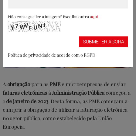
Não consegue ler a imagem? Escolha outra
aqui
SUBMETER AGORA
Politica de privacidade de acordo com o RGPD
A
obrigação
para as
PME
e microempresas de enviar
faturas eletrónicas
à
Administração Pública
começou a
1 de janeiro de 2023
. Desta forma, as PME começam a
cumprir a obrigação de utilizar a faturação eletrónica
no setor público, como estabelecido pela União
Europeia.