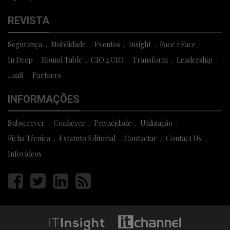
REVISTA
Segurança
Mobilidade
Eventos
Insight
Face 2 Face
In Deep
Round Table
CIO 2 CIO
Transform
Leadership
...aaS
Partners
INFORMAÇÕES
Subscrever
Conhecer
Privacidade
Utilização
Ficha Técnica
Estatuto Editorial
Contactar
Contact Us
Infovídeos
Página
Página
Página
Página
facebook
twitter
linkedin
rss