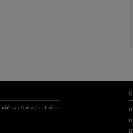
Ú
ocial Biz
Operação
Podcast
I
I
I