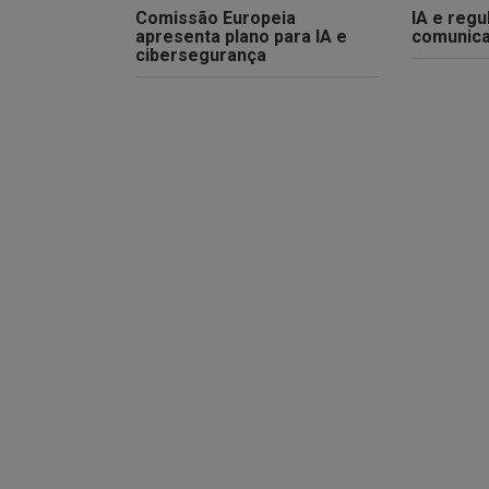
Comissão Europeia
IA e reg
apresenta plano para IA e
comunica
cibersegurança