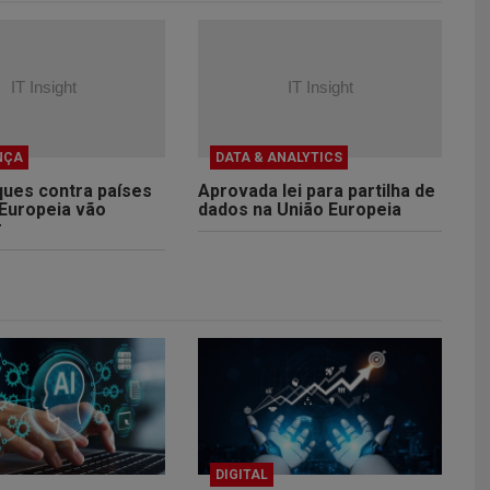
NÇA
DATA & ANALYTICS
ques contra países
Aprovada lei para partilha de
 Europeia vão
dados na União Europeia
r
DIGITAL