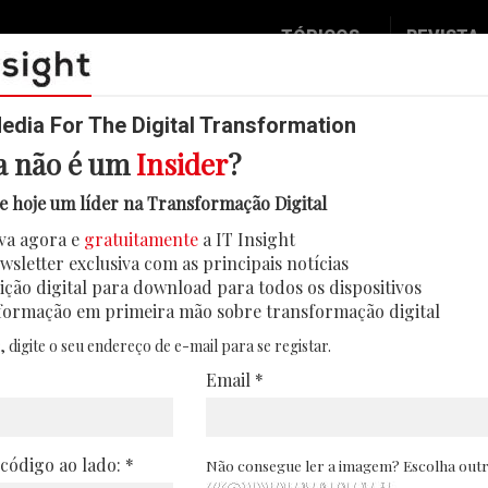
TÓPICOS
REVISTA
Data & Analytics
Seguran
Digital
Mobilid
dia For The Digital Transformation
a não é um
Insider
?
Inovação
Eventos
390 milhões de euros por violaç
e hoje um líder na Transformação Digital
IT Strategy
Insight
va agora e
gratuitamente
a IT Insight
ião Europeia ter apertado a regulamentação j
Social Biz
Face 2 
wsletter exclusiva com as principais notícias
lação sobre o tratamento de dados. Empresa te
Operação
In Deep
ição digital para download para todos os dispositivos
formação em primeira mão sobre transformação digital
08/01/2023
Podcast
Round T
, digite o seu endereço de e-mail para se registar.
CIO 2 C
Email *
Transfo
Leaders
 código ao lado: *
Não consegue ler a imagem? Escolha out