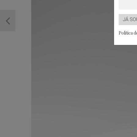
JÁ SO
Politica 