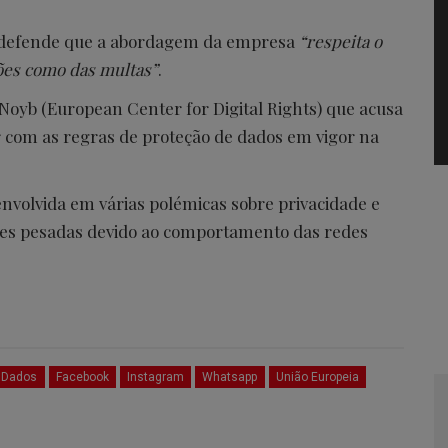
a defende que a abordagem da empresa
“respeita o
ões como das multas”
.
Noyb (European Center for Digital Rights) que acusa
r com as regras de proteção de dados em vigor na
nvolvida em várias polémicas sobre privacidade e
zes pesadas devido ao comportamento das redes
e Dados
Facebook
Instagram
Whatsapp
União Europeia