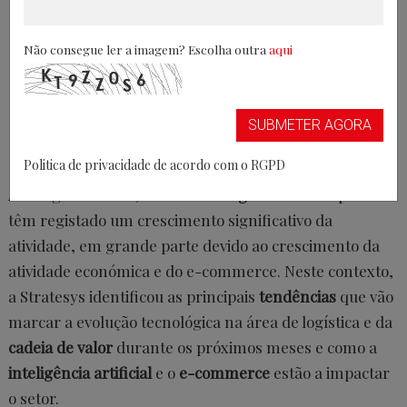
Não consegue ler a imagem? Escolha outra
aqui
SUBMETER AGORA
Politica de privacidade de acordo com o RGPD
Ao longo dos anos, as áreas de
logística
das empresas
têm registado um crescimento significativo da
atividade, em grande parte devido ao crescimento da
atividade económica e do e-commerce. Neste contexto,
a Stratesys identificou as principais
tendências
que vão
marcar a evolução tecnológica na área de logística e da
cadeia de valor
durante os próximos meses e como a
inteligência artificial
e o
e-commerce
estão a impactar
o setor.