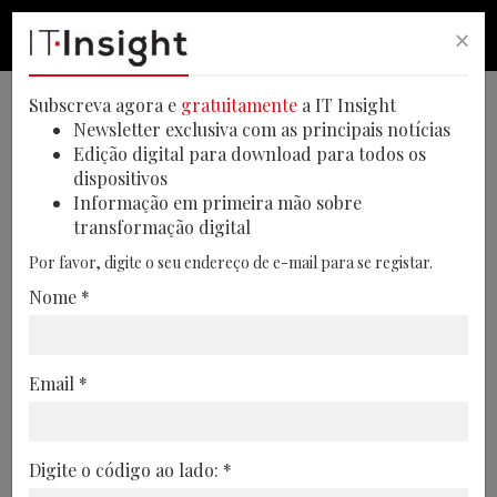
×
PESQUISA
PESQUISA
MEN
Subscreva agora e
gratuitamente
a IT Insight
Newsletter exclusiva com as principais notícias
Edição digital para download para todos os
dispositivos
Logística acompanha
Informação em primeira mão sobre
transformação digital
evolução tecnológica
Por favor, digite o seu endereço de e-mail para se registar.
Segundo os especialistas da Stratesys, a
Nome *
inteligência artificial e o e-commerce
estão a impactar o setor
Email *
15/06/2023
Digite o código ao lado: *