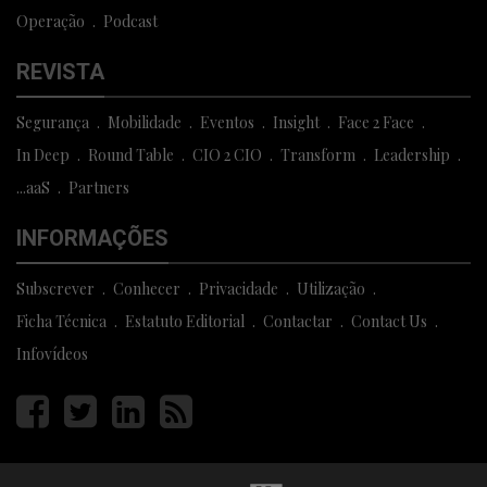
Operação
Podcast
REVISTA
Segurança
Mobilidade
Eventos
Insight
Face 2 Face
In Deep
Round Table
CIO 2 CIO
Transform
Leadership
...aaS
Partners
INFORMAÇÕES
Subscrever
Conhecer
Privacidade
Utilização
Ficha Técnica
Estatuto Editorial
Contactar
Contact Us
Infovídeos
Página
Página
Página
Página
facebook
twitter
linkedin
rss