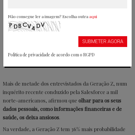
Não consegue ler a imagem? Escolha outra
aqui
SUBMETER AGORA
Politica de privacidade de acordo com o RGPD
Mais de metade dos entrevistados da Geração Z, num
inquérito recente conduzido pela Salesforce a mil
norte-americanos, afirmou que
olhar para os seus
dados pessoais, como informações financeiras e de
saúde, os deixa ansiosos
.
Na verdade, a Geração Z tem 36% mais probabilidade