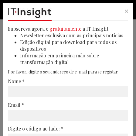
×
PESQUISA
PESQUISA
MEN
Subscreva agora e
gratuitamente
a IT Insight
Newsletter exclusiva com as principais notícias
Edição digital para download para todos os
dispositivos
Inteligência artificial pode
Informação em primeira mão sobre
transformação digital
ajudar a superar a ansiedade
Por favor, digite o seu endereço de e-mail para se registar.
dos dados
Nome *
Estudo indica que a geração Z tem 36%
mais probabilidades do que os baby
Email *
boomers de ter dificuldade em
compreender os seus dados pessoais
30/04/2024
Digite o código ao lado: *