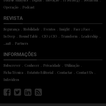
Data & Analytics
Digital
Inovação
IT Strategy
Social Biz
Operação
Podcast
REVISTA
Segurança
Mobilidade
Eventos
Insight
Face 2 Face
In Deep
Round Table
CIO 2 CIO
Transform
Leadership
...aaS
Partners
INFORMAÇÕES
Subscrever
Conhecer
Privacidade
Utilização
Ficha Técnica
Estatuto Editorial
Contactar
Contact Us
Infovídeos
Página
Página
Página
Página
facebook
twitter
linkedin
rss