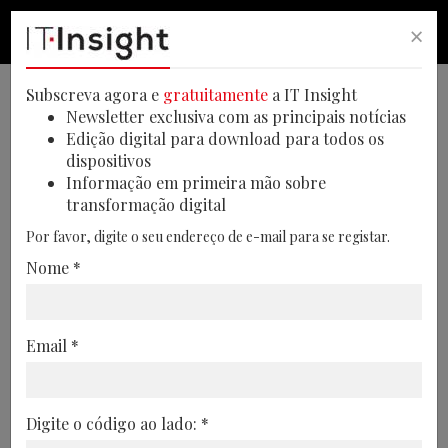
×
PESQUISA
PESQUISA
MEN
Subscreva agora e
gratuitamente
a IT Insight
Newsletter exclusiva com as principais notícias
Edição digital para download para todos os
dispositivos
3 Pilares para tornar a sua
Informação em primeira mão sobre
transformação digital
estratégia de cloud híbrida
Por favor, digite o seu endereço de e-mail para se registar.
mais robusta
Nome *
Como é que as empresas podem lidar com
o desafio das ameaças cibernéticas?
Email *
Existem três pontos fulcrais para
desenvolver uma estratégia robusta de
gestão de risco. Saiba quais são.
Digite o código ao lado: *
Por Lara Campos Tropa, Infrastructure & Cloud Leader, IBM Portugal .