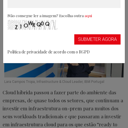
03/01/2025
Não consegue ler a imagem? Escolha outra
aqui
SUBMETER AGORA
Politica de privacidade de acordo com o RGPD
Lara Campos Tropa, Infrastructure & Cloud Leader, IBM Portugal
Cloud híbrida passou a fazer parte do ambiente das
empresas, de quase todos os setores, que continuam a
investir em infraestrutura on-prem para muitos dos
seus workloads tradicionais e que passaram a investir
em infraestrutura cloud para os que estão “ready to