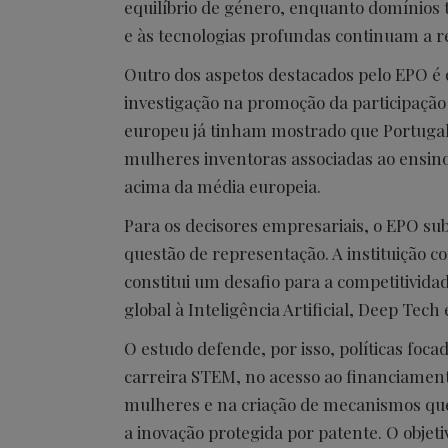
equilíbrio de género, enquanto domínios 
e às tecnologias profundas continuam a r
Outro dos aspetos destacados pelo EPO é o
investigação na promoção da participação
europeu já tinham mostrado que Portugal
mulheres inventoras associadas ao ensino 
acima da média europeia.
Para os decisores empresariais, o EPO su
questão de representação. A instituição c
constitui um desafio para a competitivid
global à Inteligência Artificial, Deep Tech
O estudo defende, por isso, políticas foc
carreira STEM, no acesso ao financiament
mulheres e na criação de mecanismos que f
a inovação protegida por patente. O objet