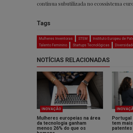
continua subutilizada no ecossistema eur
Tags
Mulheres Inventoras
STEM
Instituto Europeu de Pa
Talento Feminino
Startups Tecnológicas
Diversida
NOTÍCIAS RELACIONADAS
INOVAÇÃO
INOVAÇ
Mulheres europeias na área
Portugal 
da tecnologia ganham
tem mais
menos 26% do que os
patentes