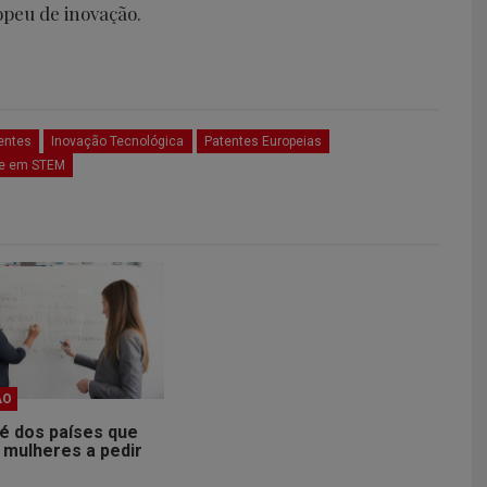
opeu de inovação.
tentes
Inovação Tecnológica
Patentes Europeias
de em STEM
ÃO
é dos países que
 mulheres a pedir