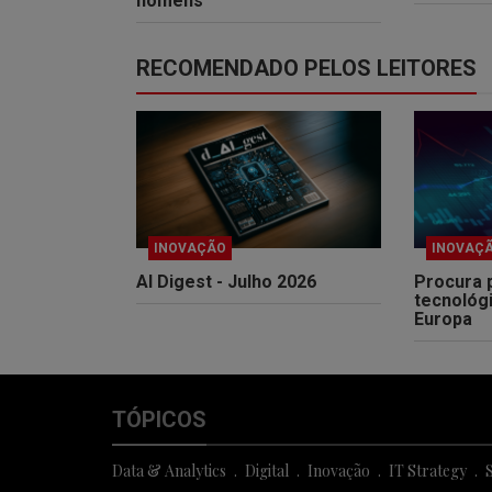
homens
RECOMENDADO PELOS LEITORES
INOVAÇÃO
INOVAÇ
AI Digest - Julho 2026
Procura 
tecnológ
Europa
TÓPICOS
Data & Analytics
Digital
Inovação
IT Strategy
S