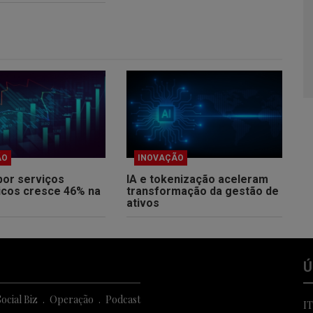
ÃO
INOVAÇÃO
por serviços
IA e tokenização aceleram
icos cresce 46% na
transformação da gestão de
ativos
Ú
ocial Biz
Operação
Podcast
I