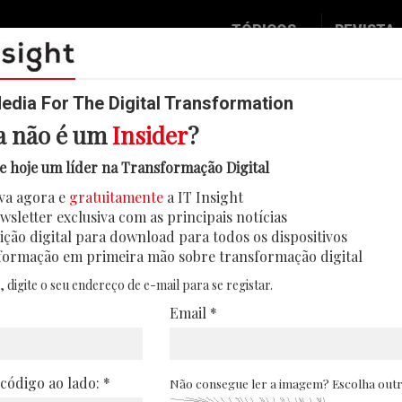
TÓPICOS
REVISTA
Data & Analytics
Seguran
Digital
Mobilid
dia For The Digital Transformation
a não é um
Insider
?
Inovação
Eventos
úmero de mulheres inventoras, m
e hoje um líder na Transformação Digital
IT Strategy
Insight
va agora e
gratuitamente
a IT Insight
centagem de mulheres inventoras da Europa. 
Social Biz
Face 2 
wsletter exclusiva com as principais notícias
vação patenteada continua marcado por perd
Operação
In Deep
ição digital para download para todos os dispositivos
formação em primeira mão sobre transformação digital
10/06/2026
Podcast
Round T
, digite o seu endereço de e-mail para se registar.
CIO 2 C
Email *
Transfo
Leaders
 código ao lado: *
Não consegue ler a imagem? Escolha out