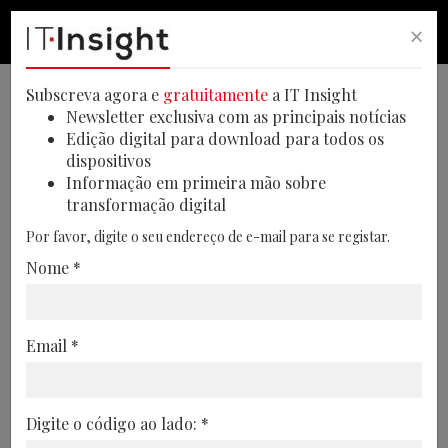
×
PESQUISA
PESQUISA
MEN
Subscreva agora e
gratuitamente
a IT Insight
Newsletter exclusiva com as principais notícias
Edição digital para download para todos os
dispositivos
Regulamento Geral de
Informação em primeira mão sobre
transformação digital
Proteção de Dados pode
Por favor, digite o seu endereço de e-mail para se registar.
resultar em empresas mais
Nome *
competitivas
O evento, que reuniu 170 pessoas,
Email *
debateu, esclareceu e partilhou
conhecimentos sobre a nova legislação e
as suas implicações para os cidadãos e
Digite o código ao lado: *
empresas