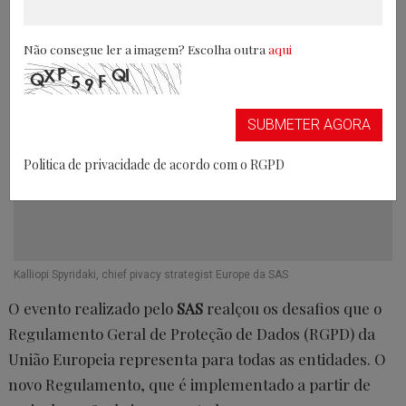
17/03/2017
Não consegue ler a imagem? Escolha outra
aqui
SUBMETER AGORA
Politica de privacidade de acordo com o RGPD
Kalliopi Spyridaki, chief pivacy strategist Europe da SAS
O evento realizado pelo
SAS
realçou os desafios que o
Regulamento Geral de Proteção de Dados (RGPD) da
União Europeia representa para todas as entidades. O
novo Regulamento, que é implementado a partir de