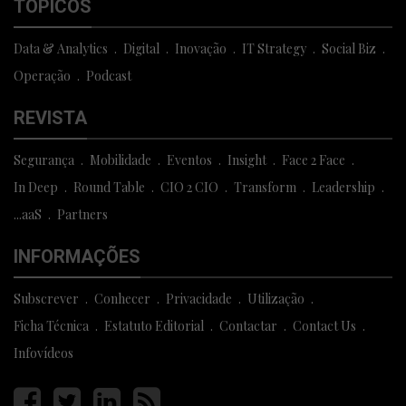
TÓPICOS
Data & Analytics
Digital
Inovação
IT Strategy
Social Biz
Operação
Podcast
REVISTA
Segurança
Mobilidade
Eventos
Insight
Face 2 Face
In Deep
Round Table
CIO 2 CIO
Transform
Leadership
...aaS
Partners
INFORMAÇÕES
Subscrever
Conhecer
Privacidade
Utilização
Ficha Técnica
Estatuto Editorial
Contactar
Contact Us
Infovídeos
Página
Página
Página
Página