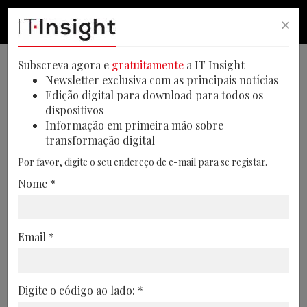
×
PESQUISA
PESQUISA
MEN
Subscreva agora e
gratuitamente
a IT Insight
Newsletter exclusiva com as principais notícias
Edição digital para download para todos os
dispositivos
Latourrette Consulting e a
Informação em primeira mão sobre
transformação digital
Virtual Educa discutem o
Por favor, digite o seu endereço de e-mail para se registar.
futuro do trabalho
Nome *
A Latourrette Consulting e a Virtual
Educa organizaram um evento, intitulado
Email *
de “Desrobotização: mais humanos em
tempos de digitalização”, onde abordaram
o futuro do trabalho numa altura marcada
Digite o código ao lado: *
pela aposta cada vez maior em processos