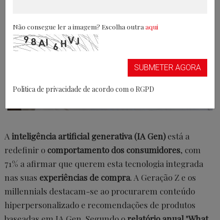
Não consegue ler a imagem? Escolha outra
aqui
SUBMETER AGORA
Politica de privacidade de acordo com o RGPD
A
inteligência artificial generativa (IA Gen)
está a
redefinir o
comportamento dos consumidores
, com
71% a afirmar que querem esta tecnologia integrada
nas suas
experiências de compra
. A Geração Z e os
millennials destacam-se ao procurarem conteúdo
hiperpersonalizado e recomendações de produtos
baseadas em IA Gen. Segundo o
relatório anual "What