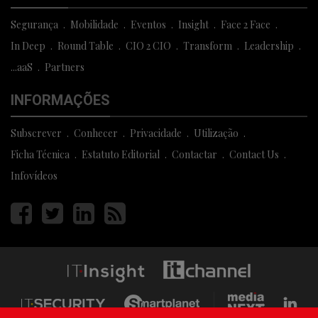
Segurança
Mobilidade
Eventos
Insight
Face 2 Face
In Deep
Round Table
CIO 2 CIO
Transform
Leadership
...aaS
Partners
INFORMAÇÕES
Subscrever
Conhecer
Privacidade
Utilização
Ficha Técnica
Estatuto Editorial
Contactar
Contact Us
Infovídeos
Página
Página
Página
Página
facebook
twitter
linkedin
rss