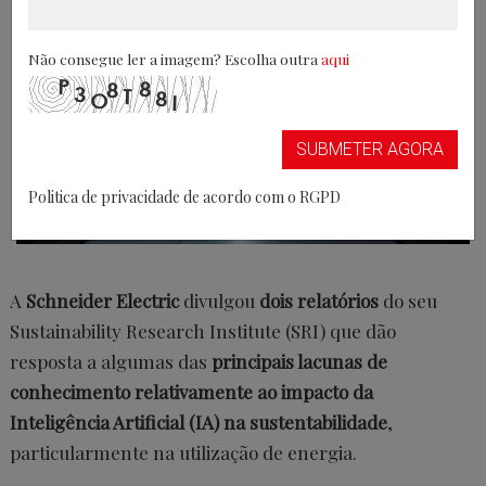
Não consegue ler a imagem? Escolha outra
aqui
SUBMETER AGORA
Politica de privacidade de acordo com o RGPD
A
Schneider Electric
divulgou
dois relatórios
do seu
Sustainability Research Institute (SRI) que dão
resposta a algumas das
principais lacunas de
conhecimento relativamente ao impacto da
Inteligência Artificial (IA) na sustentabilidade
,
particularmente na utilização de energia.