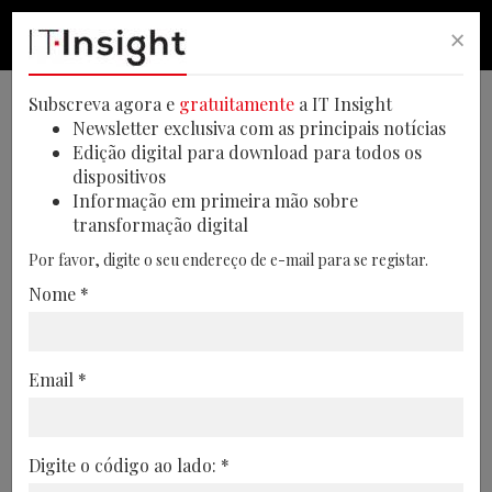
×
PESQUISA
PESQUISA
MEN
Subscreva agora e
gratuitamente
a IT Insight
Newsletter exclusiva com as principais notícias
Edição digital para download para todos os
dispositivos
Estudo prevê impacto da
Informação em primeira mão sobre
transformação digital
inteligência artificial no
Por favor, digite o seu endereço de e-mail para se registar.
consumo de energia
Nome *
Um novo relatório da Schneider Electric
explora os cenários de consumo de
Email *
eletricidade por parte da inteligência
artificial na próxima década
23/12/2024
Digite o código ao lado: *