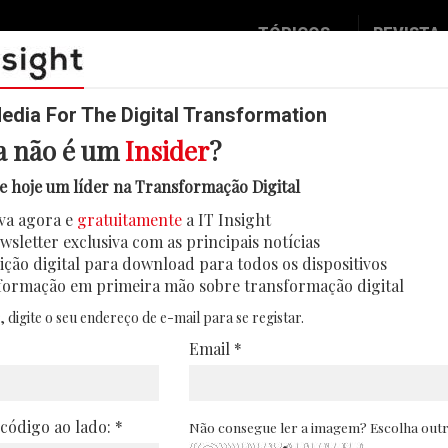
TÓPICOS
REVISTA
Data & Analytics
Seguran
Digital
Mobilid
dia For The Digital Transformation
a não é um
Insider
?
Inovação
Eventos
 colaboradores são o ponto de part
e hoje um líder na Transformação Digital
IT Strategy
Insight
ansformação digital no Lidl Portu
va agora e
gratuitamente
a IT Insight
Social Biz
Face 2 
wsletter exclusiva com as principais notícias
ções de Negócio IT no Lidl Portugal, explica
Operação
In Deep
ição digital para download para todos os dispositivos
exige uma cooperação entre o IT e as diferent
formação em primeira mão sobre transformação digital
Podcast
Round T
, digite o seu endereço de e-mail para se registar.
Por Marta Quaresma Ferreira . 10/11/2023
CIO 2 C
Email *
Transfo
Leaders
 código ao lado: *
Não consegue ler a imagem? Escolha out