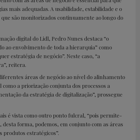
ento com as áreas de negócio é essencial para que
ias mais adequadas. A usabilidade, estabilidade e o
is que são monitorizados continuamente ao longo do
rmação digital do Lidl, Pedro Nunes destaca “o
o ao envolvimento de toda a hierarquia” como
er estratégia de negócio”. Neste caso, “a
a”, reitera.
diferentes áreas de negócio ao nível do alinhamento
tal como a priorização conjunta dos processos a
entação da estratégia de digitalização”, prossegue
is é vista como outro ponto fulcral, “pois permite-
 e, desta forma, podemos, em conjunto com as áreas
s produtos estratégicos”.