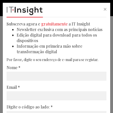
×
PESQUISA
PESQUISA
MEN
Subscreva agora e
gratuitamente
a IT Insight
Newsletter exclusiva com as principais notícias
Edição digital para download para todos os
dispositivos
Cibersegurança continua a ser
Informação em primeira mão sobre
transformação digital
a maior preocupação dos CIO
Por favor, digite o seu endereço de e-mail para se registar.
Os CIO estão focados na integração da
Nome *
inteligência artificial e na modernização
das infraestruturas tecnológicas,
enquanto priorizam a cibersegurança e a
Email *
formação de equipas para garantir uma
inovação sustentável
Digite o código ao lado: *
08/05/2025