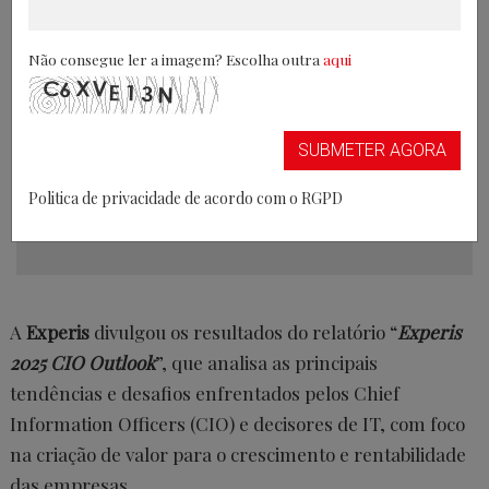
Não consegue ler a imagem? Escolha outra
aqui
SUBMETER AGORA
Politica de privacidade de acordo com o RGPD
A
Experis
divulgou os resultados do relatório “
Experis
2025 CIO Outlook
”, que analisa as principais
tendências e desafios enfrentados pelos Chief
Information Officers (CIO) e decisores de IT, com foco
na criação de valor para o crescimento e rentabilidade
das empresas.