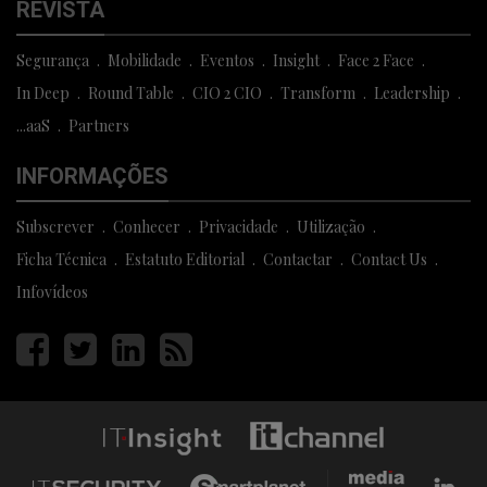
REVISTA
Segurança
Mobilidade
Eventos
Insight
Face 2 Face
In Deep
Round Table
CIO 2 CIO
Transform
Leadership
...aaS
Partners
INFORMAÇÕES
Subscrever
Conhecer
Privacidade
Utilização
Ficha Técnica
Estatuto Editorial
Contactar
Contact Us
Infovídeos
Página
Página
Página
Página
facebook
twitter
linkedin
rss