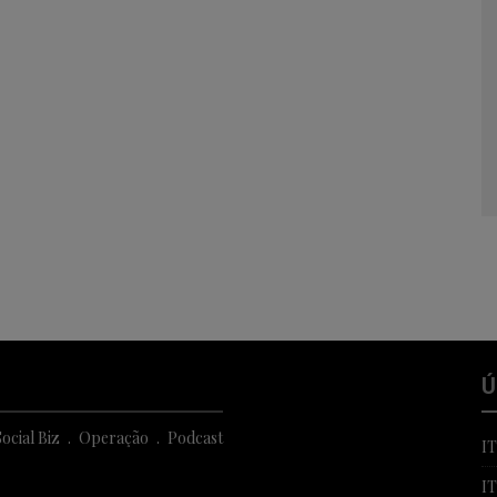
Ú
ocial Biz
Operação
Podcast
I
I