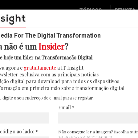
TÓPICOS
REVISTA
Data & Analytics
Seguran
Digital
Mobilid
dia For The Digital Transformation
a não é um
Insider
?
Inovação
Eventos
ditam que a IA generativa é um r
e hoje um líder na Transformação Digital
IT Strategy
Insight
sua organização
va agora e
gratuitamente
a IT Insight
Social Biz
Face 2 
wsletter exclusiva com as principais notícias
 que, em caso de ciberataque, a sua organizaç
Operação
In Deep
ição digital para download para todos os dispositivos
nsidera a IA generativa como um risco de se
formação em primeira mão sobre transformação digital
Podcast
Round T
, digite o seu endereço de e-mail para se registar.
29/09/2023
CIO 2 C
Email *
Transfo
Leaders
 código ao lado: *
Não consegue ler a imagem? Escolha out