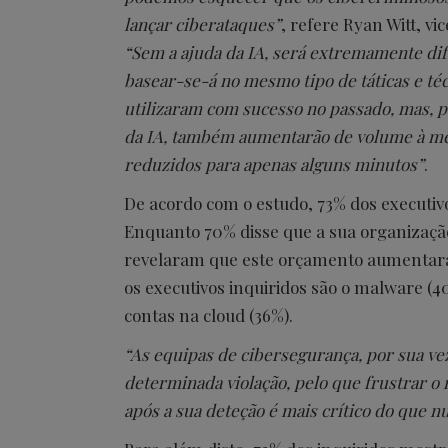
lançar ciberataques”
, refere Ryan Witt, vi
“Sem a ajuda da IA, será extremamente difí
basear-se-á no mesmo tipo de táticas e té
utilizaram com sucesso no passado, mas, 
da IA, também aumentarão de volume à me
reduzidos para apenas alguns minutos”
.
De acordo com o estudo, 73% dos executiv
Enquanto 70% disse que a sua organizaçã
revelaram que este orçamento aumentará 
os executivos inquiridos são o malware (
contas na cloud (36%).
“As equipas de cibersegurança, por sua ve
determinada violação, pelo que frustrar 
após a sua deteção é mais crítico do que n