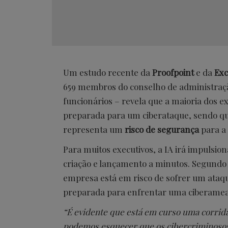
Um estudo recente da
Proofpoint
e da
Exc
659 membros do conselho de administraçã
funcionários – revela que a maioria dos e
preparada para um ciberataque, sendo qu
representa um
risco de segurança
para a 
Para muitos executivos, a IA irá impulsi
criação e lançamento a minutos. Segundo 
empresa está em risco de sofrer um ataq
preparada para enfrentar uma ciberamea
“É evidente que está em curso uma corrida
podemos esquecer que os cibercriminosos 