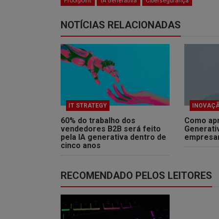
Proofpoint
IA Generativa
Cibersegurança
NOTÍCIAS RELACIONADAS
IT STRATEGY
INOVAÇ
60% do trabalho dos
Como apr
vendedores B2B será feito
Generati
pela IA generativa dentro de
empresar
cinco anos
RECOMENDADO PELOS LEITORES