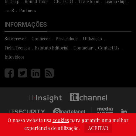
In Deep
Round Table
CIO 2 CIO
Transform
Leadership
...aaS
Partners
INFORMAÇÕES
Subscrever
Conhecer
Privacidade
Utilização
Ficha Técnica
Estatuto Editorial
Contactar
Contact Us
Infovídeos
Página
Página
Página
Página
facebook
twitter
linkedin
rss
O nosso website usa
cookies
para garantir uma melhor
Copyright © 2013 - 2026 Media Next . All Rights Reserved
experiência de utilização.
ACEITAR