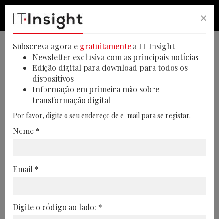
×
PESQUISA
PESQUISA
MEN
Subscreva agora e
gratuitamente
a IT Insight
Newsletter exclusiva com as principais notícias
Edição digital para download para todos os
dispositivos
Informação em primeira mão sobre
transformação digital
Por favor, digite o seu endereço de e-mail para se registar.
Nome *
A Sinergia entre DEX e XLA:
Email *
Transformar a experiência
digital no local de trabalho
Digite o código ao lado: *