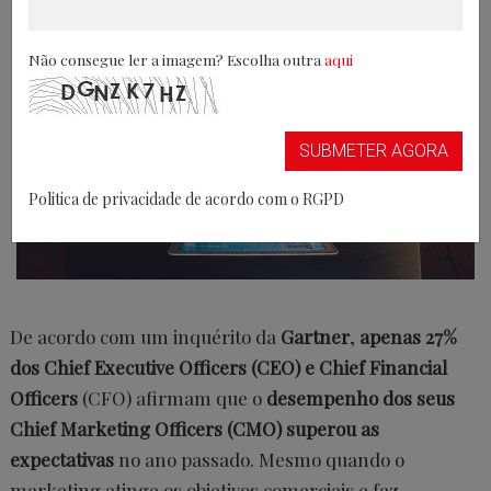
Não consegue ler a imagem? Escolha outra
aqui
SUBMETER AGORA
Politica de privacidade de acordo com o RGPD
De acordo com um inquérito da
Gartner
,
apenas 27%
dos Chief Executive Officers (CEO) e Chief Financial
Officers
(CFO) afirmam que o
desempenho dos seus
Chief Marketing Officers (CMO) superou as
expectativas
no ano passado. Mesmo quando o
marketing atinge os objetivos comerciais e faz