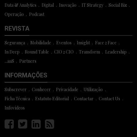
Data & Analytics
Digital
Inovação
IT Strategy
Social Biz
Operação
Podcast
REVISTA
Segurança
Mobilidade
Eventos
Insight
Face 2 Face
In Deep
Round Table
CIO 2 CIO
Transform
Leadership
...aaS
Partners
INFORMAÇÕES
Subscrever
Conhecer
Privacidade
Utilização
Ficha Técnica
Estatuto Editorial
Contactar
Contact Us
Infovídeos
Página
Página
Página
Página
facebook
twitter
linkedin
rss