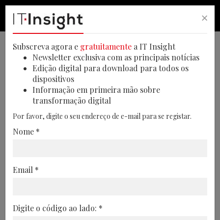
×
PESQUISA
PESQUISA
MEN
Subscreva agora e
gratuitamente
a IT Insight
Newsletter exclusiva com as principais notícias
Edição digital para download para todos os
dispositivos
Apenas 27% dos CEO e CFO
Informação em primeira mão sobre
transformação digital
estão satisfeitos com
Por favor, digite o seu endereço de e-mail para se registar.
desempenho do marketing
Nome *
O inquérito da Gartner destaca a
necessidade de um maior papel de
Email *
liderança por parte dos CMO e de uma
colaboração mais estreita entre o
marketing e os restantes departamentos
Digite o código ao lado: *
01/03/2025